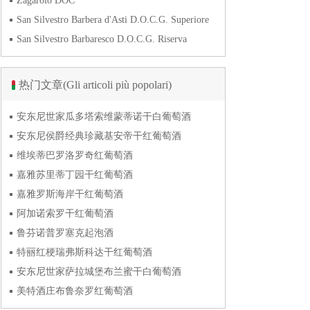
Zagarolo DOC
San Silvestro Barbera d'Asti D.O.C.G. Superiore
San Silvestro Barbaresco D.O.C.G. Riserva
热门文章(Gli articoli più popolari)
安东尼世家瓜多塔索维蒙蒂诺干白葡萄酒
安东尼侯爵经典珍藏基安帝干红葡萄酒
维埃蒂巴罗洛罗奇红葡萄酒
嘉雅苏里蒂丁园干红葡萄酒
嘉雅罗斯海岸干红葡萄酒
阿加诺索罗干红葡萄酒
鲁芬诺普罗塞克起泡酒
特丽红梗瑞弗斯科达干红葡萄酒
安东尼世家萨拉城堡布兰蜜干白葡萄酒
美特酒庄布鲁奈罗红葡萄酒