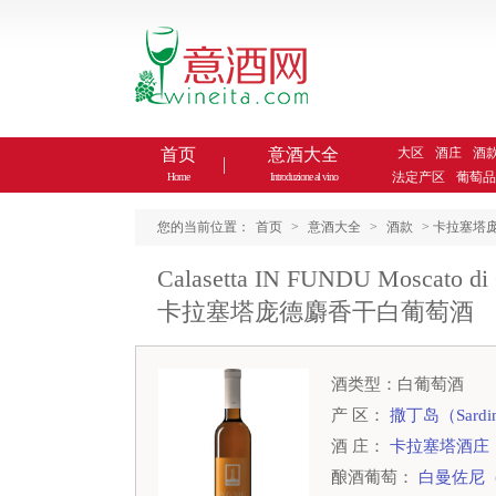
首页
意酒大全
大区
酒庄
酒
法定产区
葡萄品
Home
Introduzione al vino
您的当前位置：
首页
>
意酒大全
>
酒款
> 卡拉塞塔庞德麝香干
Calasetta IN FUNDU Moscato di Ca
卡拉塞塔庞德麝香干白葡萄酒
酒类型：白葡萄酒
产 区：
撒丁岛（Sardi
酒 庄：
卡拉塞塔酒庄
酿酒葡萄：
白曼佐尼（Ma