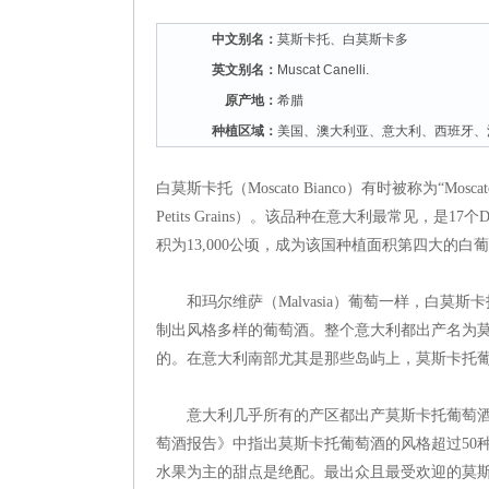
中文别名：
莫斯卡托、白莫斯卡多
英文别名：
Muscat Canelli.
原产地：
希腊
种植区域：
美国、澳大利亚、意大利、西班牙、
白莫斯卡托（Moscato Bianco）有时被称为“Moscat
Petits Grains）。该品种在意大利最常见，
积为13,000公顷，成为该国种植面积第四大的白
和玛尔维萨（Malvasia）葡萄一样，白莫
制出风格多样的葡萄酒。整个意大利都出产名为
的。在意大利南部尤其是那些岛屿上，莫斯卡托
意大利几乎所有的产区都出产莫斯卡托葡萄酒。1990
萄酒报告》中指出莫斯卡托葡萄酒的风格超过50
水果为主的甜点是绝配。最出众且最受欢迎的莫