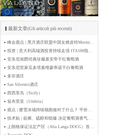
最新文章(Gli articoli più recenti)
峰会观点 | 黑月酒庄联盟中国女婿皮特Mormile：去年30%营收来自抖音直播 风干易饮品类畅销
投资 | 意大利高端酒投资持续走强 ITA100指数今年上半年涨1.9%
安东尼侯爵经典珍藏基安帝干红葡萄酒
安东尼世家瓜多塔索维蒙蒂诺干白葡萄酒
多菲酒庄
San Silvestro酒庄
西西里岛（Sicily）
翁布里亚（Umbria）
观点 | 蜜雪冰城持续领跑做对了什么？ 平价下沉或是酒商破
技术贴 | 萜烯、硫醇和吡嗪 决定葡萄酒香气的三类化合物
上朗格保证法定产区（Alta Langa DOCG）首次突破年产量百万瓶