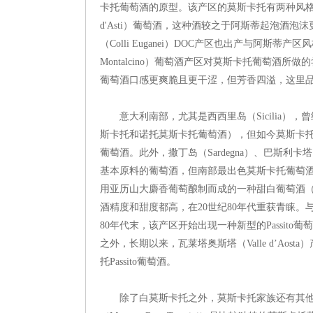
卡托葡萄酒的原型。该产区的莫斯卡托有两种风格：
d'Asti）葡萄酒，这种酒较之于阿斯蒂起泡酒泡沫更少
（Colli Euganei）DOC产区也出产与阿斯蒂产
Montalcino）葡萄酒产区对莫斯卡托葡萄酒
葡萄酒口感更爽脆且更干涩，但芳香四溢，这里
意大利南部，尤其是西西里岛（Sicilia）
斯卡托和诺托莫斯卡托葡萄酒），但如今莫斯卡
葡萄酒。此外，撒丁岛（Sardegna）、巴斯利卡塔（
基本原料的葡萄酒，但南部最出色莫斯卡托葡萄酒是潘泰莱里
用亚历山大麝香葡萄酿制而成的一种甜白葡萄酒（通常
酒精度和甜度都高，在20世纪80年代重获青睐。
80年代末，该产区开始出现一种新型的Passit
之外，长期以来，瓦莱塔奥斯塔（Valle d’Aos
托Passito葡萄酒。
除了白莫斯卡托之外，莫斯卡托家族还有其他的成员。