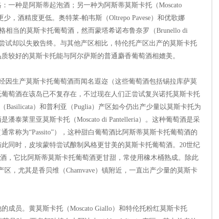
一种是阿斯蒂起泡酒；另一种为阿斯蒂莫斯卡托（Moscato
，酒精度更低。奥特莱-帕韦斯（Oltrepo Pavese）和优歌娜
区风格相当的莫斯卡托葡萄酒，然而蒙塔希诺布鲁奈罗（Brunello di
所做的尝试却以失败告终。与其他产区相比，特伦托产区出产的莫斯卡托
品质较好的莫斯卡托能与阿尔萨斯的普通麝香葡萄酒相媲美。
，曾经因生产莫斯卡托葡萄酒而闻名遐迩（这些葡萄酒包括锡拉库萨莫
托葡萄酒在该岛已不复存在，不过现在人们正尝试复兴诺托莫斯卡托
Basilicata）和普利亚（Puglia）产区如今仍出产少量以莫斯卡托为
亚莫斯卡托（Moscato di Pantelleria）。这种葡萄酒是采
称为“Passito”），这种甜白葡萄酒比阿斯蒂莫斯卡托葡萄酒的
与此同时，皮埃蒙特尝试酿制风格更甘美的莫斯卡托葡萄酒。20世纪
o葡萄酒，它比阿斯蒂莫斯卡托葡萄酒更甘甜，常使用橡木桶熟成。除此
ta）产区，尤其是香贝维（Chamvave）镇附近，一直出产少量的莫斯卡
黄莫斯卡托（Moscato Giallo）和特伦托粉红莫斯卡托