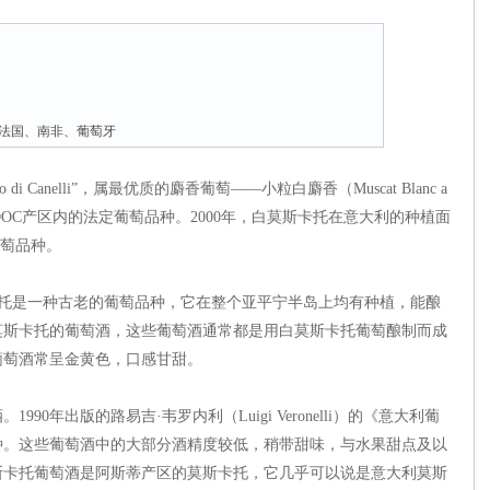
法国、南非、葡萄牙
o di Canelli”，属最优质的麝香葡萄——小粒白麝香（Muscat Blanc a
是17个DOC产区内的法定葡萄品种。2000年，白莫斯卡托在意大利的种植面
葡萄品种。
斯卡托是一种古老的葡萄品种，它在整个亚平宁半岛上均有种植，能酿
莫斯卡托的葡萄酒，这些葡萄酒通常都是用白莫斯卡托葡萄酿制而成
葡萄酒常呈金黄色，口感甘甜。
年出版的路易吉·韦罗内利（Luigi Veronelli）的《意大利葡
种。这些葡萄酒中的大部分酒精度较低，稍带甜味，与水果甜点及以
斯卡托葡萄酒是阿斯蒂产区的莫斯卡托，它几乎可以说是意大利莫斯