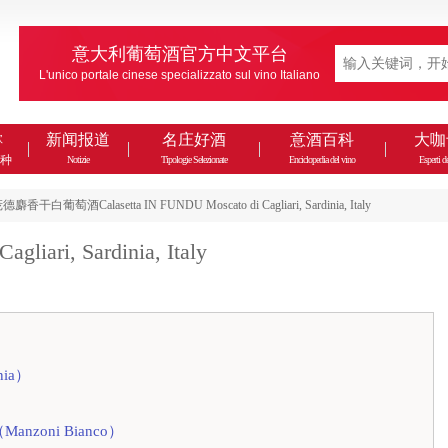
意大利葡萄酒官方中文平台
L'unico portale cinese specializzato sul vino Italiano
款
新闻报道
名庄好酒
意酒百科
大咖
种
Notizie
Tipologie Selezionate
Enciclopedia del vino
Esperti de
白葡萄酒Calasetta IN FUNDU Moscato di Cagliari, Sardinia, Italy
gliari, Sardinia, Italy
nia）
nzoni Bianco）