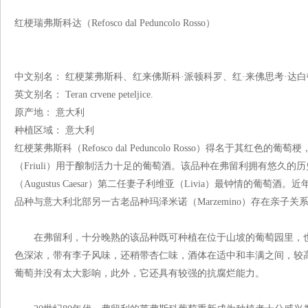
红梗瑞弗斯科达（Refosco dal Peduncolo Rosso）
中文别名： 红梗莱弗斯科、红来佛斯科·派顿科罗、红·来佛思考·达
英文别名： Teran crvene peteljice.
原产地： 意大利
种植区域： 意大利
红梗莱弗斯科（Refosco dal Peduncolo Rosso）得名于其
（Friuli）用于酿制活力十足的葡萄酒。该品种在弗留利拥有悠久的
（Augustus Caesar）第二任妻子利维亚（Livia）最钟情的葡萄酒。近
品种与意大利北部另一古老品种玛泽米诺（Marzemino）存在亲子关
在弗留利，十分晚熟的该品种既可种植在位于山坡的葡萄园里，也
色深浓，带有李子风味，还稍带杏仁味，酒体在适中和丰满之间，较
葡萄并没有太大影响，此外，它还具有较强的抗腐烂能力。