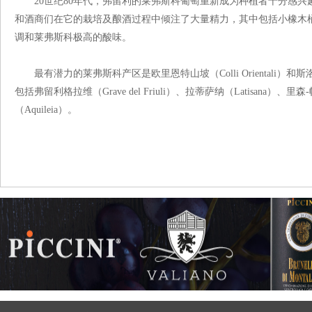
20世纪80年代，弗留利的莱弗斯科葡萄重新成为种植者十分感兴
和酒商们在它的栽培及酿酒过程中倾注了大量精力，其中包括小橡木
调和莱弗斯科极高的酸味。
最有潜力的莱弗斯科产区是欧里恩特山坡（Colli Orientali）和
包括弗留利格拉维（Grave del Friuli）、拉蒂萨纳（Latisana）、里森-
（Aquileia）。