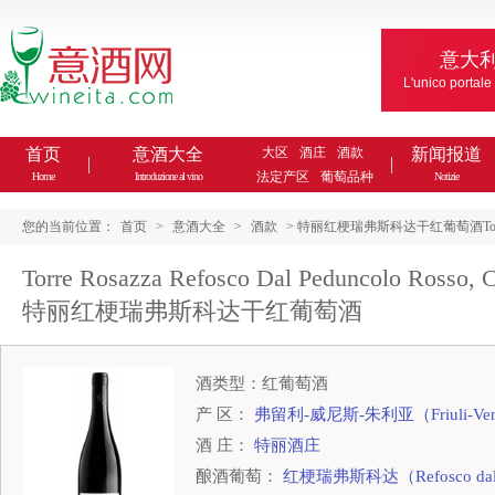
意大
L'unico portale
首页
意酒大全
大区
酒庄
酒款
新闻报道
法定产区
葡萄品种
Home
Introduzione al vino
Notizie
您的当前位置：
首页
>
意酒大全
>
酒款
> 特丽红梗瑞弗斯科达干红葡萄酒Torre Rosazza Re
Torre Rosazza Refosco Dal Peduncolo Rosso, Coll
特丽红梗瑞弗斯科达干红葡萄酒
酒类型：红葡萄酒
产 区：
弗留利-威尼斯-朱利亚（Friuli-Venez
酒 庄：
特丽酒庄
酿酒葡萄：
红梗瑞弗斯科达（Refosco dal P