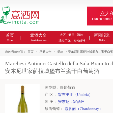
意大
L'unico portale
首页
意酒大全
大区
酒庄
酒款
新闻报道
法定产区
葡萄品种
Home
Introduzione al vino
Notizie
您的当前位置：
首页
>
意酒大全
>
酒款
> 安东尼世家萨拉城堡布兰蜜干白葡萄酒Marchesi Ant
Marchesi Antinori Castello della Sala Bramito d
安东尼世家萨拉城堡布兰蜜干白葡萄酒
酒类型：白葡萄酒
产 区：
翁布里亚（Umbria）
酒 庄：
安东尼世家酒庄
酿酒葡萄：
霞多丽（Chardonnay）