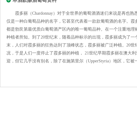
本酒款酿酒葡萄资料
霞多丽（Chardonnay）对于全世界的葡萄酒酒迷们来说是再也
仅是一种白葡萄品种的名字，它甚至代表着一款款葡萄酒的名字。霞多丽
都是勃艮第最优质白葡萄酒产区内的唯一葡萄品种。在一个注重地理
种植者所知。到了20世纪末，随着品种标示的出现，霞多丽成为了一个
末，人们对霞多丽的狂热达到了顶峰状态，霞多丽被广泛种植。20世
况，于是人们一度停止了霞多丽的种植， 21世纪早期霞多丽在澳大
迎，但它几乎没有别名，除了在施第里尔（UpperStyria）地区，它被一些