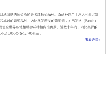
龄长、口感细腻的葡萄酒的著名红葡萄品种。该品种原产于意大利西北部
特和卓越的葡萄品种。内比奥罗酿制的葡萄酒，如巴罗洛（Barolo）
众，这促使全世界各地相继尝试种植内比奥罗。近数十年内，内比奥罗的
,000公顷/12,700英亩。
查看详情+