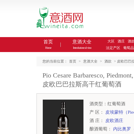
首页
意酒大全
大区
酒庄
酒
法定产区
葡萄品
Home
Introduzione al vino
您的当前位置：
首页
>
意酒大全
>
酒款
> 皮欧巴巴拉斯高干
Pio Cesare Barbaresco, Piedmont, 
皮欧巴巴拉斯高干红葡萄酒
酒类型：红葡萄酒
产 区：
皮埃蒙特（Pied
酒 庄：
皮欧酒庄
酿酒葡萄：
内比奥罗（N