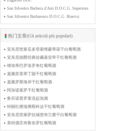
Zagarolo DOC
San Silvestro Barbera d'Asti D.O.C.G. Superiore
San Silvestro Barbaresco D.O.C.G. Riserva
热门文章(Gli articoli più popolari)
安东尼世家瓜多塔索维蒙蒂诺干白葡萄酒
安东尼侯爵经典珍藏基安帝干红葡萄酒
维埃蒂巴罗洛罗奇红葡萄酒
嘉雅苏里蒂丁园干红葡萄酒
嘉雅罗斯海岸干红葡萄酒
阿加诺索罗干红葡萄酒
鲁芬诺普罗塞克起泡酒
特丽红梗瑞弗斯科达干红葡萄酒
安东尼世家萨拉城堡布兰蜜干白葡萄酒
美特酒庄布鲁奈罗红葡萄酒