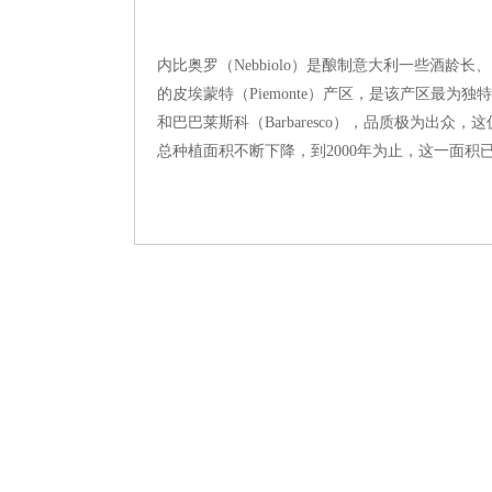
内比奥罗（Nebbiolo）是酿制意大利一些酒
的皮埃蒙特（Piemonte）产区，是该产区最为独
和巴巴莱斯科（Barbaresco），品质极为出
总种植面积不断下降，到2000年为止，这一面积已不足5