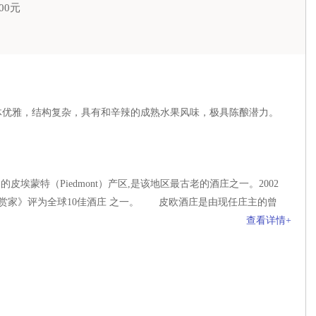
00元
体优雅，结构复杂，具有和辛辣的成熟水果风味，极具陈酿潜力。
蒙特（Piedmont）产区,是该地区最古老的酒庄之一。2002
赏家》评为全球10佳酒庄 之一。 皮欧酒庄是由现任庄主的曾
查看详情+