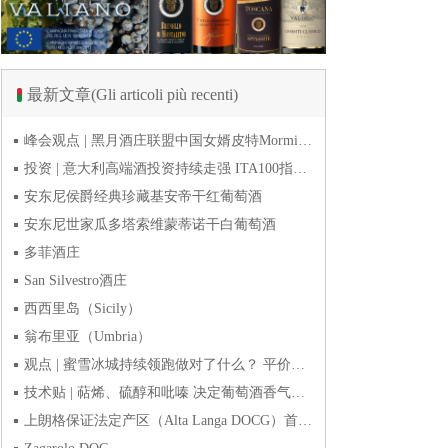
最新文章(Gli articoli più recenti)
峰会观点 | 黑月酒庄联盟中国女婿皮特Mormile：去年30%营收来自抖音直播 风干易饮品类畅销
投资 | 意大利高端酒投资持续走强 ITA100指数今年上半年涨1.9%
安东尼侯爵经典珍藏基安帝干红葡萄酒
安东尼世家瓜多塔索维蒙蒂诺干白葡萄酒
多菲酒庄
San Silvestro酒庄
西西里岛（Sicily）
翁布里亚（Umbria）
观点 | 蜜雪冰城持续领跑做对了什么？ 平价下沉或是酒商破
技术贴 | 萜烯、硫醇和吡嗪 决定葡萄酒香气的三类化合物
上朗格保证法定产区（Alta Langa DOCG）首次突破年产量百万瓶