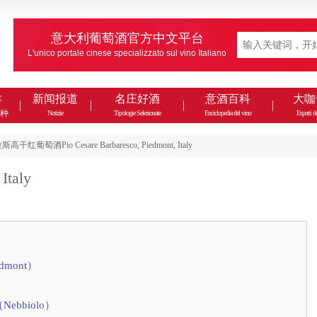
意大利葡萄酒官方中文平台
L'unico portale cinese specializzato sul vino Italiano
款
新闻报道
名庄好酒
意酒百科
大咖
种
Notizie
Tipologie Selezionate
Enciclopedia del vino
Esperti de
红葡萄酒Pio Cesare Barbaresco, Piedmont, Italy
Italy
mont）
ebbiolo）