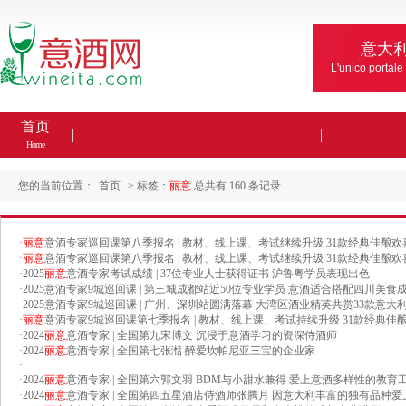
意大
L'unico portale
首页
Home
您的当前位置：
首页
> 标签：
丽意
总共有 160 条记录
·
丽意
意酒专家巡回课第八季报名 | 教材、线上课、考试继续升级 31款经典佳酿欢
·
丽意
意酒专家巡回课第八季报名 | 教材、线上课、考试继续升级 31款经典佳酿欢
·
2025
丽意
意酒专家考试成绩 | 37位专业人士获得证书 沪鲁粤学员表现出色
·
2025意酒专家9城巡回课 | 第三城成都站近50位专业学员 意酒适合搭配四川美食
·
2025意酒专家9城巡回课 | 广州、深圳站圆满落幕 大湾区酒业精英共赏33款意大
·
丽意
意酒专家9城巡回课第七季报名 | 教材、线上课、考试持续升级 31款经典佳
·
2024
丽意
意酒专家 | 全国第九宋博文 沉浸于意酒学习的资深侍酒师
·
2024
丽意
意酒专家 | 全国第七张湉 醉爱坎帕尼亚三宝的企业家
·
·
2024
丽意
意酒专家 | 全国第六郭文羽 BDM与小甜水兼得 爱上意酒多样性的教育
·
2024
丽意
意酒专家 | 全国第四五星酒店侍酒师张腾月 因意大利丰富的独有品种爱