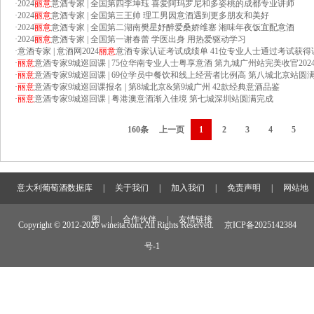
·
2024
丽意
意酒专家 | 全国第四李坤珏 喜爱阿玛罗尼和多姿桃的成都专业讲师
·
2024
丽意
意酒专家 | 全国第三王帅 理工男因意酒遇到更多朋友和美好
·
2024
丽意
意酒专家 | 全国第二湖南樊星妤醉爱桑娇维塞 湘味年夜饭宜配意酒
·
2024
丽意
意酒专家 | 全国第一谢春蕾 学医出身 用热爱驱动学习
·
意酒专家 | 意酒网2024
丽意
意酒专家认证考试成绩单 41位专业人士通过考试获得
·
丽意
意酒专家9城巡回课 | 75位华南专业人士粤享意酒 第九城广州站完美收官20
·
丽意
意酒专家9城巡回课 | 69位学员中餐饮和线上经营者比例高 第八城北京站圆
·
丽意
意酒专家9城巡回课报名 | 第8城北京&第9城广州 42款经典意酒品鉴
·
丽意
意酒专家9城巡回课 | 粤港澳意酒渐入佳境 第七城深圳站圆满完成
160条
上一页
1
2
3
4
5
意大利葡萄酒数据库
|
关于我们
|
加入我们
|
免责声明
|
网站地
图
|
合作伙伴
|
友情链接
Copyright © 2012-
2026 wineita.com, All Rights Reserved.
京ICP备2025142384
号-1