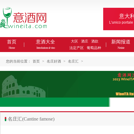
意大
L'unico portale
首页
意酒大全
大区
酒庄
酒款
新闻报道
法定产区
葡萄品种
Home
Introduzione al vino
Notizie
您的当前位置：
首页
>
名庄好酒
>
名庄汇
>
名庄汇(Cantine famose)