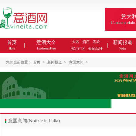
意大
L'unico portale
首页
意酒大全
大区
酒庄
酒款
新闻报道
法定产区
葡萄品种
Home
Introduzione al vino
Notizie
您的当前位置：
首页
>
新闻报道
>
意国意闻
>
意国意闻(Notizie in Italia)