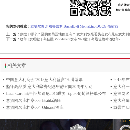
相关热词搜索：
蒙塔尔奇诺
布鲁奈罗
Brunello di Montalcino
DOCG
葡萄酒
上一篇：
数据｜哪个产区的葡萄园地价更高？ 意大利农经委员会发布最新意大利
下一篇：
榜单 | 发现撒丁岛佳酿 Vinodabere发布2021撒丁岛最佳葡萄酒榜单-1
相关文章
中国意大利商会“2015意大利盛宴”圆满落幕
2015年
坚守高品质 意大利举办纪念甲醇丑闻30周年活动
意大利一
Luca Gardini卢卡·加迪尼2016世界Top 50葡萄酒榜单公布
意酒网名庄档
意酒网名庄档案003-Braida酒庄
意大利葡
意酒网名庄档案004-Odoardi酒庄