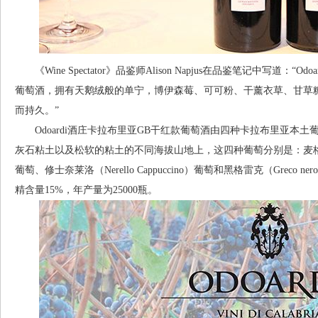
《Wine Spectator》品鉴师Alison Napjus在品鉴笔记中写道：“Odoa
葡萄酒，拥有天鹅绒般的单宁，博伊森莓、可可粉、干薰衣草、甘草
而持久。”
Odoardi酒庄卡拉布里亚GB干红款葡萄酒由四种卡拉布里亚本
灰石粘土以及松软的粘土的不同海拔山地上，这四种葡萄分别是：麦格罗（Mag
葡萄、修士奈莱洛（Nerello Cappuccino）葡萄和黑格雷克（Greco
精含量15%，年产量为25000瓶。