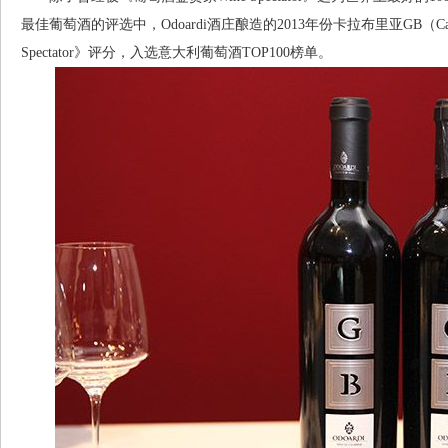
最佳葡萄酒的评选中，Odoardi酒庄酿造的2013年份卡拉布里亚GB（Calab
Spectator》评分，入选意大利葡萄酒TOP100榜单。