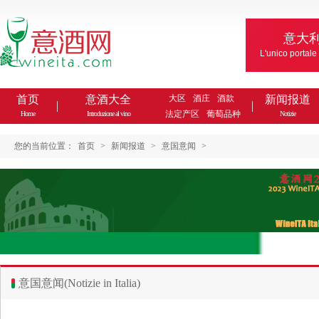
意大
L'unico portale
首页
意酒大全
大区
酒庄
酒款
新闻报道
法定产区
葡萄品种
Home
Introduzione al vino
Notizie
您的当前位置：
首页
>
新闻报道
>
意国意闻
>
意国意闻(Notizie in Italia)