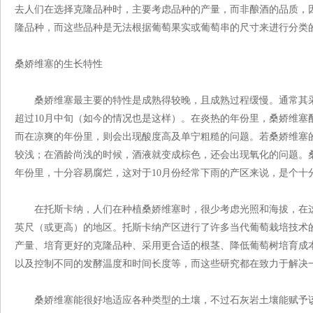
去人们在选择克隆品种时，主要考虑品种的产量，而非酿酒的品质，
隆品种，而这些品种是无法根据葡萄果实或葡萄串的尺寸来进行分类
桑娇维塞的生长特性
桑娇维塞最主要的特性是成熟得较晚，且成熟过程缓慢。通常其采摘
超过10月中旬（如今的情况也是这样）。在炎热的年份里，桑娇维塞
而在凉爽的年份里，则会出现酸度高及单宁粗糙的问题。若桑娇维塞
较浅；在酒龄尚浅的时候，酒液就变成棕色，还会出现氧化的问题。
年份里，十分容易腐烂，这对于10月份经常下雨的产区来说，是个十
在托斯卡纳，人们在种植桑娇维塞时，很少考虑光照和海拔，在这里，桑
英尺（或更高）的地区。托斯卡纳产区进行了许多当代葡萄栽培技术
产量、培育更好的克隆品种、采用更合适的根茎、降低葡萄树培育成
以及控制不同的发酵温度和时间长度等，而这些研究都在致力于解决
桑娇维塞能很好地适应各种类型的土壤，不过石灰岩土壤能赋予该