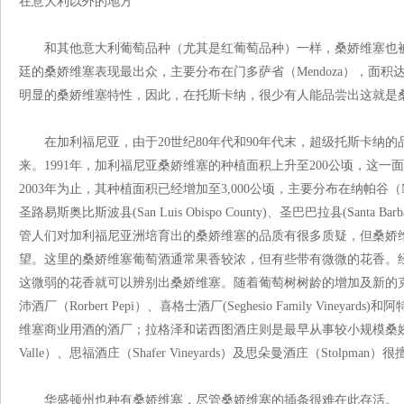
在意大利以外的地方
和其他意大利葡萄品种（尤其是红葡萄品种）一样，桑娇维塞也被
廷的桑娇维塞表现最出众，主要分布在门多萨省（Mendoza），面
明显的桑娇维塞特性，因此，在托斯卡纳，很少有人能品尝出这就是
在加利福尼亚，由于20世纪80年代和90年代末，超级托斯卡纳的
来。1991年，加利福尼亚桑娇维塞的种植面积上升至200公顷，这一
2003年为止，其种植面积已经增加至3,000公顷，主要分布在纳帕谷（Napa V
圣路易斯奥比斯波县(San Luis Obispo County)、圣巴巴拉县(Santa Barba
管人们对加利福尼亚洲培育出的桑娇维塞的品质有很多质疑，但桑娇
望。这里的桑娇维塞葡萄酒通常果香较浓，但有些带有微微的花香。
这微弱的花香就可以辨别出桑娇维塞。随着葡萄树树龄的增加及新的
沛酒厂（Rorbert Pepi）、喜格士酒厂(Seghesio Family Vineyar
维塞商业用酒的酒厂；拉格泽和诺西图酒庄则是最早从事较小规模桑娇维
Valle）、思福酒庄（Shafer Vineyards）及思朵曼酒庄（Stolpm
华盛顿州也种有桑娇维塞，尽管桑娇维塞的插条很难在此存活。