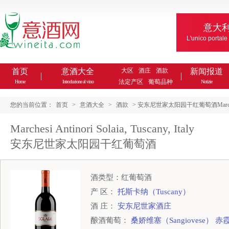
意大
L'unico portale
首页
意酒大全
大区
酒庄
酒款
新闻报道
法定产区
葡萄品种
Home
Introduzione al vino
Notizie
您的当前位置：
首页
>
意酒大全
>
酒款
> 安东尼世家太阳园干红葡萄酒Marchesi Antin
Marchesi Antinori Solaia, Tuscany, Italy
安东尼世家太阳园干红葡萄酒
酒类型：红葡萄酒
产 区：
托斯卡纳（Tuscany）
酒 庄：
安东尼世家酒庄
酿酒葡萄：
桑娇维塞（Sangiovese）
赤霞珠