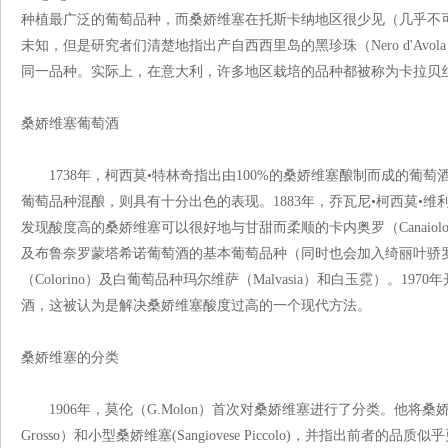
种植最广泛的葡萄品种，而桑娇维塞在托斯卡纳地区很少见（几乎不
未知，但是研究者们清楚地指出产自西西里岛的黑珍珠（Nero d'Av
同一品种。实际上，在意大利，许多地区栽培的品种都被称为卡拉贝
桑娇维塞葡萄酒
1738年，柯西莫•特林奇指出由100%的桑娇维塞酿制而成的葡
葡萄品种混酿，则具有十分出色的表现。1883年，乔瓦尼•柯西莫•
发现酸度高的桑娇维塞可以很好地与甘甜而柔顺的卡内奥罗（Canaio
及布鲁奈罗蒙塔希诺葡萄酒的基本葡萄品种（同时也会加入绮丽叶骄罗、
（Colorino）及白葡萄品种玛尔维萨（Malvasia）和白玉霓）。
酒，这被认为是解决桑娇维塞酸度过高的一个现代方法。
桑娇维塞的分类
1906年，莫伦（G.Molon）首次对桑娇维塞进行了分类。他将桑娇维
Grosso）和小型桑娇维塞(Sangiovese Piccolo)，并指出前