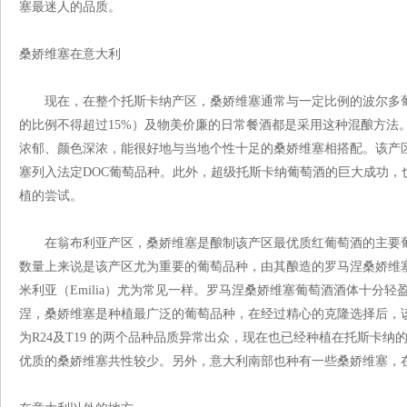
塞最迷人的品质。
桑娇维塞在意大利
现在，在整个托斯卡纳产区，桑娇维塞通常与一定比例的波尔多葡
的比例不得超过15%）及物美价廉的日常餐酒都是采用这种混酿方法
浓郁、颜色深浓，能很好地与当地个性十足的桑娇维塞相搭配。该产区的卡米
塞列入法定DOC葡萄品种。此外，超级托斯卡纳葡萄酒的巨大成功，
植的尝试。
在翁布利亚产区，桑娇维塞是酿制该产区最优质红葡萄酒的主要葡萄品
数量上来说是该产区尤为重要的葡萄品种，由其酿造的罗马涅桑娇维
米利亚（Emilia）尤为常见一样。罗马涅桑娇维塞葡萄酒酒体十分
涅，桑娇维塞是种植最广泛的葡萄品种，在经过精心的克隆选择后，
为R24及T19 的两个品种品质异常出众，现在也已经种植在托斯卡
优质的桑娇维塞共性较少。另外，意大利南部也种有一些桑娇维塞，