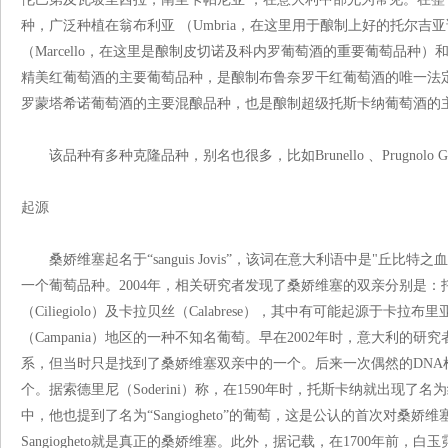
种，广泛种植在翁布利亚 （Umbria，在这里用于酿制上好的托尔吉
（Marcello，在这里是酿制皮切诺及科内罗葡萄酒的重要葡萄品种）和
精美红葡萄酒的主要葡萄品种，是酿制布鲁奈罗干红葡萄酒的唯一法定葡
罗蒙塔希诺葡萄酒的主要混酿品种，也是酿制超级托斯卡纳葡萄酒的
该品种有多种克隆品种，别名也很多，比如Brunello 、Prugnolo Gentile、
起源
桑娇维塞起名于“sanguis Jovis”，该词在意大利语中是"丘比
一个葡萄品种。2004年，相关研究者发现了桑娇维塞的双亲分别是：
（Ciliegiolo）及卡拉贝丝（Calabrese），其中有可能起源于卡拉布
（Campania）地区的一种不知名葡萄。早在2002年时，意大利的
系，但当时只是找到了桑娇维塞双亲中的一个。后来一次偶然的DNA
个。据索德里尼（Soderini）称，在1590年时，托斯卡纳就出现
中，他也提到了名为“Sangiogheto”的葡萄，这是公认的首次对
Sangiogheto就是真正的桑娇维塞。此外，据记载，在1700年前，白玉霓（U