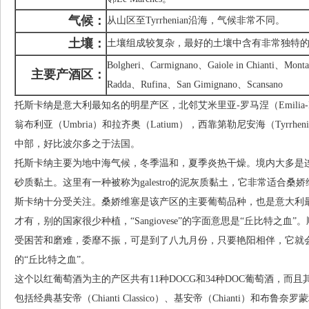
气候：
从山区至Tyrrhenian沿海，气候非常不同。
土壤：
土壤组成较复杂，最好的土壤中含有非常独特的岩石
Bolgheri、Carmignano、Gaiole in Chianti、Mont
主要产酒区：
Radda、Rufina、San Gimignano、Scansano
托斯卡纳是意大利最知名的明星产区，北邻艾米里亚-罗马涅（Emilia-Ro
翁布利亚（Umbria）和拉齐奥（Latium），西靠第勒尼安海（Tyrrh
中部，好比波尔多之于法国。
托斯卡纳主要为地中海气候，冬季温和，夏季炎热干燥。境内大多是
砂质黏土。这里有一种被称为galestro的泥灰质黏土，它非常适合桑娇维
斯卡纳十分受关注。桑娇维塞是该产区的主要葡萄品种，也是意大利
才有，别的国家很少种植，“Sangiovese”的字面意思是“丘比特之
受困苦和磨难，委靡不振，可是到了八九月份，只要艳阳相伴，它就
的“丘比特之血”。
这个以红葡萄酒为主的产区共有11种DOCG和34种DOC葡萄酒，而
包括经典基安帝（Chianti Classico）、基安帝（Chianti）和布鲁奈罗蒙塔希