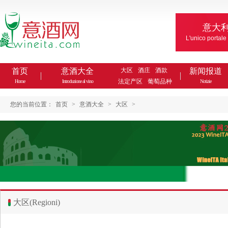
意大
L'unico portale
首页
意酒大全
大区
酒庄
酒款
新闻报道
法定产区
葡萄品种
Home
Introduzione al vino
Notizie
您的当前位置：
首页
>
意酒大全
>
大区
>
大区(Regioni)