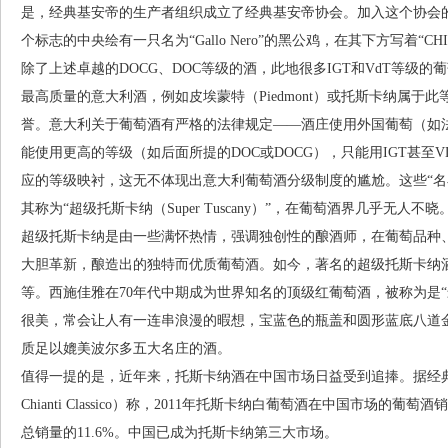
是，经典基安帝的生产者组织成立了经典基安帝协会。加入这个协会
个标志的中央绘有一只名为“Gallo Nero”的黑公鸡，在其下方写着“CHI
除了上述卓越的DOCG、DOC等级的酒，此地很多IGT和VdT等级
最高质量的意大利酒，例如皮埃蒙特（Piedmont）或托斯卡纳属于
誉。意大利关于葡萄酒有严格的法律规定——酒庄使用外国葡萄（如
能使用更高的等级（如后面所提的DOC或DOCG），只能用IGT甚至
应的等级映衬，这无不体现出意大利葡萄酒分级制度的尴尬。这些“名
其称为“超级托斯卡纳（Super Tuscany）”，在葡萄酒界几乎无人不晓
超级托斯卡纳是由一些满怀热情，强调独创性的酿酒师，在葡萄品种
大胆革新，酿造出的独特而优质葡萄酒。如今，著名的超级托斯卡纳酒有西施佳雅
等。西施佳雅在70年代中期成为世界知名的顶级红葡萄酒，被称为是
很美，常会让人有一连串浪漫的暇想，宝蓝色的瓶盖和圆形蓝底八道
质足以媲美波尔多五大名庄的酒。
值得一提的是，近年来，托斯卡纳酒在中国市场日益受到追捧。据经典基安帝葡萄
Chianti Classico）称，2011年托斯卡纳白葡萄酒在中国市场的
总销量的11.6%。中国已成为托斯卡纳第三大市场。