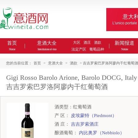
意大
L'unico portale
首页
意酒大全
大区
酒庄
酒款
新闻报道
法定产区
葡萄品种
Home
Introduzione al vino
Notizie
您的当前位置：
首页
>
意酒大全
>
酒款
> 吉吉罗索巴罗洛阿廖内干红葡萄酒Gigi Rosso
Gigi Rosso Barolo Arione, Barolo DOCG, Italy
吉吉罗索巴罗洛阿廖内干红葡萄酒
酒类型：红葡萄酒
产 区：
皮埃蒙特（Piedmont）
酒 庄：
吉吉罗索酒庄
酿酒葡萄：
内比奥罗（Nebbiolo）