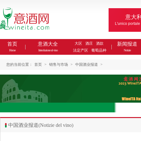
意大
L'unico portale
首页
意酒大全
大区
酒庄
酒款
新闻报道
法定产区
葡萄品种
Home
Introduzione al vino
Notizie
您的当前位置：
首页
>
销售与市场
>
中国酒业报道
>
中国酒业报道(Notizie del vino)