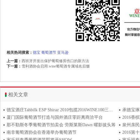
相关热词搜索：
德宝
葡萄酒节
亚马逊
上一篇：
西班牙开发出保护葡萄修剪伤口的新方法
下一篇：
雪利酒协会启用.wine葡萄酒专属域名后缀
相关文章
德宝酒庄Tahbilk ESP Shiraz 2010包揽2016WINE100三项黑金奖
承德宝琢
厦门国际葡萄酒节打造与国外酒庄零距离商洽平台
2016
那不勒斯冬季葡萄酒节拍卖会 劳斯莱斯Dawn 曜影拔头筹
泉州亲民
南非葡萄酒协会在香港举办葡萄酒节
2016
家乐福春季葡萄酒节即将开SHOW
家乐福春