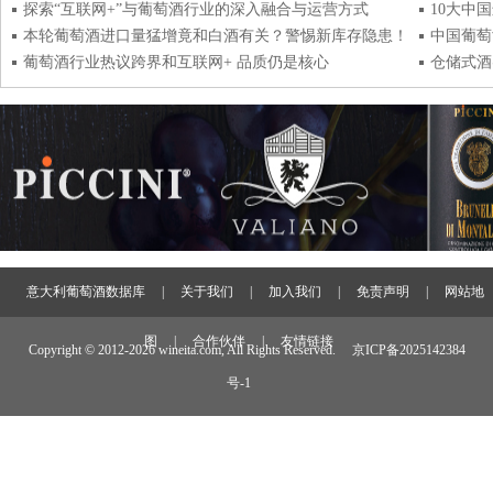
探索“互联网+”与葡萄酒行业的深入融合与运营方式
10大中
本轮葡萄酒进口量猛增竟和白酒有关？警惕新库存隐患！
中国葡萄
葡萄酒行业热议跨界和互联网+ 品质仍是核心
仓储式酒
意大利葡萄酒数据库
|
关于我们
|
加入我们
|
免责声明
|
网站地
图
|
合作伙伴
|
友情链接
Copyright © 2012-
2026 wineita.com, All Rights Reserved.
京ICP备2025142384
号-1