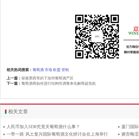
相关热词搜索：
葡萄酒
市场
欧盟
管制
上一篇：
探索墨西哥的下加州葡萄酒产区
下一篇：
葡萄酒商如何进行结构性调整来化解商超危机
相关文章
人民币加入SDR究竟关葡萄酒什么事？
厦门国际
一带一路·风土复兴国际葡萄酒文化研讨会在上海举行
摒弃晦涩