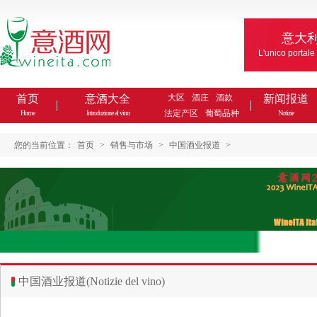
意大
L'unico portale
首页
意酒大全
大区
酒庄
酒款
新闻报道
法定产区
葡萄品种
Home
Introduzione al vino
Notizie
您的当前位置：
首页
>
销售与市场
>
中国酒业报道
>
中国酒业报道(Notizie del vino)