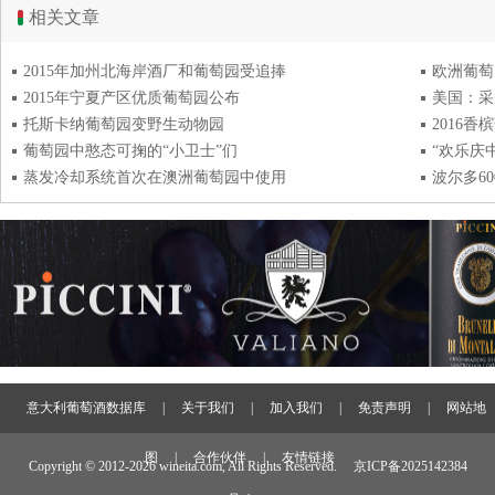
相关文章
2015年加州北海岸酒厂和葡萄园受追捧
欧洲葡萄
2015年宁夏产区优质葡萄园公布
美国：采
托斯卡纳葡萄园变野生动物园
2016
葡萄园中憨态可掬的“小卫士”们
“欢乐庆
蒸发冷却系统首次在澳洲葡萄园中使用
波尔多6
意大利葡萄酒数据库
|
关于我们
|
加入我们
|
免责声明
|
网站地
图
|
合作伙伴
|
友情链接
Copyright © 2012-
2026 wineita.com, All Rights Reserved.
京ICP备2025142384