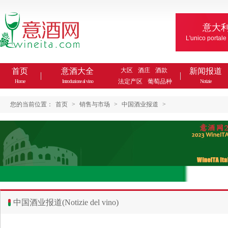
意大
L'unico portale
首页
意酒大全
大区
酒庄
酒款
新闻报道
法定产区
葡萄品种
Home
Introduzione al vino
Notizie
您的当前位置：
首页
>
销售与市场
>
中国酒业报道
>
中国酒业报道(Notizie del vino)