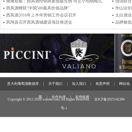
难掩短板：西凤酒经销商参股破先例 停止小包销模式
西凤酒蝉联“中国500最具价值品牌”
华山论剑
西凤酒2016年上半年营销工作会议召开
太白酒业
凤翔县召开西凤酒城建设项目推进会
品牌被低
意大利葡萄酒数据库
|
关于我们
|
加入我们
|
免责声明
|
网站地
图
|
合作伙伴
|
友情链接
Copyright © 2012-
2026 wineita.com, All Rights Reserved.
京ICP备2025142384
号-1