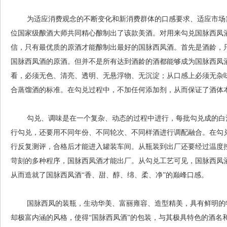
为适应消费观念的不断变化和新消费群体的口感要求、适应市场需
位国家级酿酒大师共同精心酿制出了该款美酒。对用来勾兑国脉西凤
信，只有最优质的原酒才能酿制出最好的国脉西凤酒。首先是酒龄，只
国脉西凤酒的原酒。但并不是所有达到酒龄的酒都能够成为国脉西凤
看，必须无色、清亮、透明、无悬浮物、无沉淀；从口感上必须无杂
合蒸馏酒的标准。在勾兑过程中，不加任何添加剂，从而保证了酒体
勾兑、调味是在一个复杂、动态的过程中进行，每批勾兑成的白酒
行勾兑，还要用不同年份、不同轮次、不同样酒进行调配融合。在勾
行反复测评，合格后才能进入罐装车间。从瓶装到出厂还要经过温度
苛刻的多种程序，国脉西凤酒才能出厂。从勾兑工艺可见，国脉西凤
从而造就了国脉西凤酒“香、甜、醇、绵、柔、净”的巅峰口感。
国脉西凤的装瓶，生动华美、富丽雍容、造型精美，具有鲜明的特
却极富内涵的风格，使得“国脉西凤酒”的包装，与其极具特色的酒名