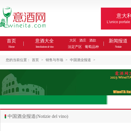
意大
L'unico portale
首页
意酒大全
大区
酒庄
酒款
新闻报道
法定产区
葡萄品种
Home
Introduzione al vino
Notizie
您的当前位置：
首页
>
销售与市场
>
中国酒业报道
>
中国酒业报道(Notizie del vino)