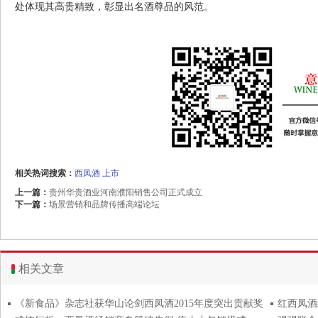
处体现其高贵精致，彰显出名酒尊品的风范。
相关热词搜索：
西凤酒
上市
上一篇：
贵州华贵酒业河南濮阳销售公司正式成立
下一篇：
场景营销和品牌传播高端论坛
相关文章
《新食品》杂志社获华山论剑西凤酒2015年度突出贡献奖
红西凤酒