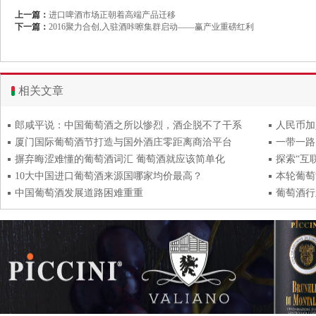
上一篇：
进口啤酒市场正朝着高端产品迁移
下一篇：
2016聚力合创,入驻酒咔嚓集群启动——赢产业重磅红利
相关文章
郎咸平说：中国葡萄酒之所以惨烈，酒企脱不了干系
人民币加
厦门国际葡萄酒节打造与国外酒庄零距离商洽平台
一带一路
摒弃晦涩难懂的葡萄酒词汇 葡萄酒就应该简单化
探索“互
10大中国进口葡萄酒来源国哪家均价最高？
本轮葡萄
中国葡萄酒发展道路困难重重
葡萄酒行