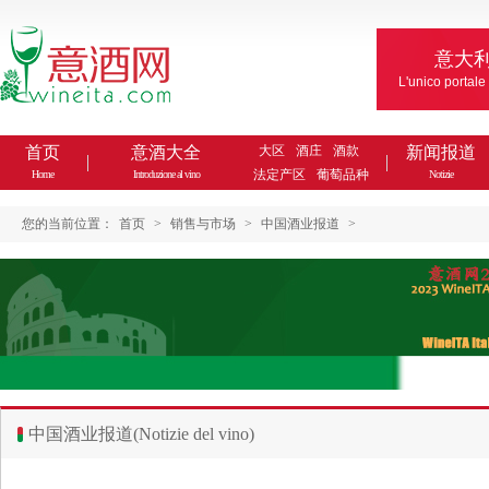
意大
L'unico portale
首页
意酒大全
大区
酒庄
酒款
新闻报道
法定产区
葡萄品种
Home
Introduzione al vino
Notizie
您的当前位置：
首页
>
销售与市场
>
中国酒业报道
>
中国酒业报道(Notizie del vino)