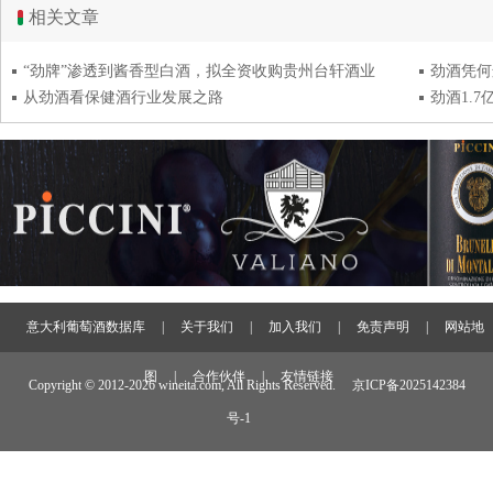
相关文章
“劲牌”渗透到酱香型白酒，拟全资收购贵州台轩酒业
劲酒凭何
从劲酒看保健酒行业发展之路
劲酒1.
意大利葡萄酒数据库
|
关于我们
|
加入我们
|
免责声明
|
网站地
图
|
合作伙伴
|
友情链接
Copyright © 2012-
2026 wineita.com, All Rights Reserved.
京ICP备2025142384
号-1