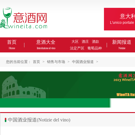
意大
L'unico portale
首页
意酒大全
大区
酒庄
酒款
新闻报道
法定产区
葡萄品种
Home
Introduzione al vino
Notizie
您的当前位置：
首页
>
销售与市场
>
中国酒业报道
>
中国酒业报道(Notizie del vino)