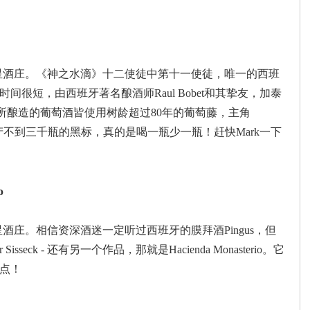
》四星酒庄。《神之水滴》十二使徒中第十一使徒，唯一的西班
建成时间很短，由西班牙著名酿酒师Raul Bobet和其挚友，加泰
共同创建。所酿造的葡萄酒皆使用树龄超过80年的葡萄藤，主角
百年！年产不到三千瓶的黑标，真的是喝一瓶少一瓶！赶快Mark一下
o
星酒庄。相信资深酒迷一定听过西班牙的膜拜酒Pingus，但
eck - 还有另一个作品，那就是Hacienda Monasterio。它
点！