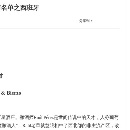
商名单之西班牙
分享到：
首
 & Bierzo
五星酒庄。酿酒师Raúl Pérez是世间传说中的天才，人称葡萄
酿酒人”！Raúl老早就慧眼相中了西北部的非主流产区，改