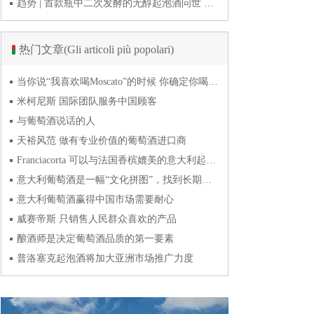
趋势 | 首款瓶中二次发酵的无醇起泡酒问世 意大利酿酒师用特种酵母开创历史
热门文章(Gli articoli più popolari)
当你说“我喜欢喝Moscato”的时候 你确定你喝的到底是什么吗？
米柯尼斯 国际团队服务中国顾客
与葡萄酒说话的人
天裕风范 做有专业价值的葡萄酒进口商
Franciacorta 可以与法国香槟媲美的意大利起泡酒
意大利葡萄酒是一幅“文化拼图”，找到长期合作伙伴最具挑战
意大利葡萄酒赢得中国市场需要耐心
威赛帝斯 只销售人民群众喜欢的产品
酿酒师是决定葡萄酒品质的第一要素
普洛塞克起泡酒将加大亚洲市场推广力度