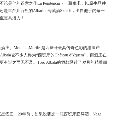
他的得意之作La Penitencia（一瓶难求，以原生品种
是年产几百瓶的Albarino海藏酒Sketch，出自他手的每一
至更具潜力！
庄。Montilla-Moriles是西班牙最具传奇色彩的甜酒产
ala被不少人称为“西班牙的Château d'Yquem”，而酒庄在
过之而无不及。Toro Albala的酒款经过了岁月的精雕细
》五星酒庄。20年前，如果说要选一瓶西班牙膜拜酒，Vega