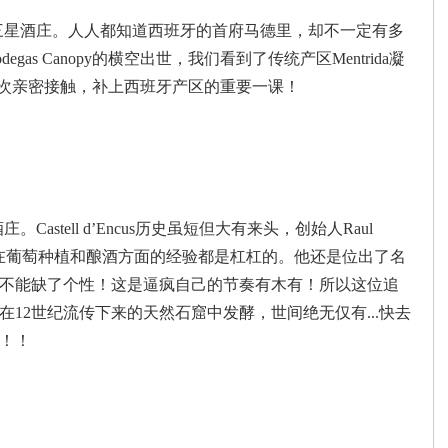
年鉴》三星酒庄。人人都知道西班牙的首府马德里，却不一定有多
s Canopy的横空出世，我们看到了传统产区Mentrida凝
py来一次亲密接触，补上西班牙产区的重要一课！
Castell d’Encus历史虽短但大有来头，创始人Raul
O，在葡萄种植和酿酒方面的经验都是杠杠的。他还是位出了名
不能缺了个性！这是逼疯自己的节奏有木有！所以这位追
12世纪流传下来的天然石窟中发酵，世间绝无仅有...快去
！！