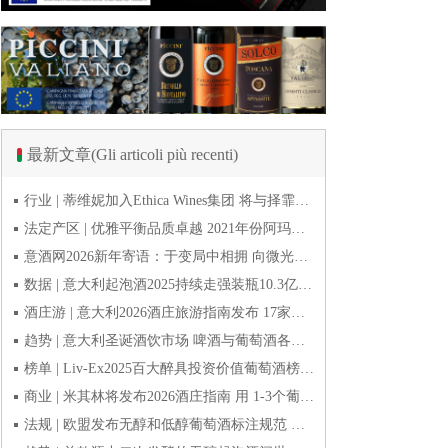
最新文章(Gli articoli più recenti)
行业 | 蒂维妮加入Ethica Wines集团 将与择霏罗共拓中国市场
法定产区 | 优雅平衡品质卓越 2021年份阿玛罗尼Amarone全球预品会落幕
意酒网2026新年寄语：于变局中相拥 向微光而前行
数据 | 意大利起泡酒2025持续走强装瓶10.3亿瓶 普罗塞克风靡全球
酒庄游 | 意大利2026酒庄旅游指南发布 17家葡萄酒博物馆别错过
趋势 | 意大利圣诞酒饮市场 啤酒与葡萄酒各自精彩
榜单 | Liv-Ex2025百大醉具投资价值葡萄酒榜单发布 20款意酒入选
商业 | 米其林将发布2026酒庄指南 用 1-3个葡萄串为部分酒庄评级
法规 | 欧盟发布无醇和低醇葡萄酒标注规范 无醇酒可以被种出来吗