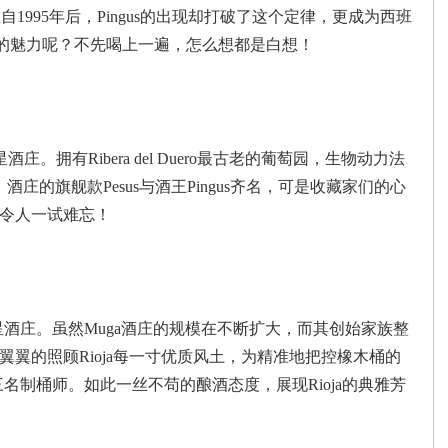
择。但自1995年后，Pingus的出现却打破了这个定律，更成为西班
怎样的魅力呢？不先喝上一遍，怎么想都是白想！
庄。拥有Ribera del Duero最古老的葡萄园，生物动力法
庄！酒庄的旗舰款Pesus与酒王Pingus齐名，可是收藏家们的心
令人一试难忘！
四星酒庄。虽然Muga酒庄的规模在不断扩大，而其创始家族整
翼的照顾Rioja每一寸优质风土，为精准地把控橡木桶的
名制桶师。如此一丝不苟的酿酒态度，展现Rioja的典雅芳