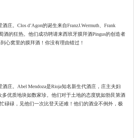
los d’Agon的诞生来自FranzJ.Wermuth、Frank
好基友对葡萄酒的狂热。他们成功聘请来西班牙膜拜酒Pingus的创造者
价格贴心到心窝里的膜拜酒！你没有理由错过！
庄。Abel Mendoza是Rioja知名新生代酒庄，庄主夫妇
dez对自己开垦众多优质地块如数家珍。他们对于土地的态度犹如勃艮第酒
忙碌碌，见他们一次比登天还难！他们的酒业不例外，极