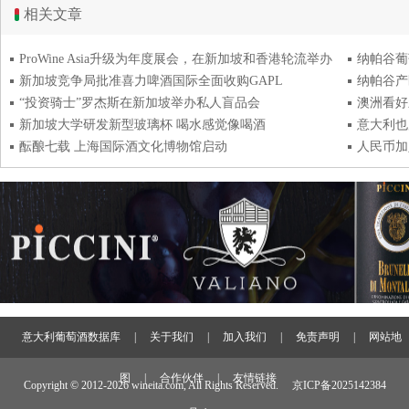
相关文章
ProWine Asia升级为年度展会，在新加坡和香港轮流举办
纳帕谷葡
新加坡竞争局批准喜力啤酒国际全面收购GAPL
纳帕谷产
“投资骑士”罗杰斯在新加坡举办私人盲品会
澳洲看好
新加坡大学研发新型玻璃杯 喝水感觉像喝酒
意大利也
酝酿七载 上海国际酒文化博物馆启动
人民币加
意大利葡萄酒数据库
|
关于我们
|
加入我们
|
免责声明
|
网站地
图
|
合作伙伴
|
友情链接
Copyright © 2012-
2026 wineita.com, All Rights Reserved.
京ICP备2025142384