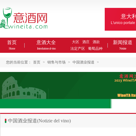
意大
L'unico portale
首页
意酒大全
大区
酒庄
酒款
新闻报道
法定产区
葡萄品种
Home
Introduzione al vino
Notizie
您的当前位置：
首页
>
销售与市场
>
中国酒业报道
>
中国酒业报道(Notizie del vino)