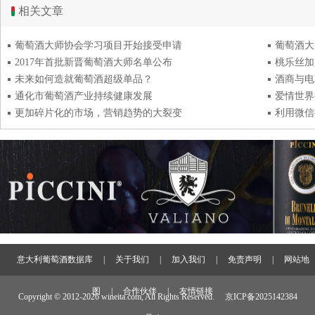
相关文章
葡萄酒大师协会学习项目开始接受申请
2017年首批新晋葡萄酒大师名单公布
桃乐丝加
未来如何造就葡萄酒超级单品？
酒商与电
通化市葡萄酒产业持续健康发展
爱情世界
更加碎片化的市场，营销趋势的大裂变
利用微信
意大利葡萄酒数据库
|
关于我们
|
加入我们
|
免责声明
|
网站地
图
|
合作伙伴
|
友情链接
Copyright © 2012-
2026 wineita.com, All Rights Reserved.
京ICP备2025142384