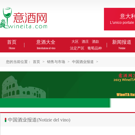
意大
L'unico portale
首页
意酒大全
大区
酒庄
酒款
新闻报道
法定产区
葡萄品种
Home
Introduzione al vino
Notizie
您的当前位置：
首页
>
销售与市场
>
中国酒业报道
>
中国酒业报道(Notizie del vino)