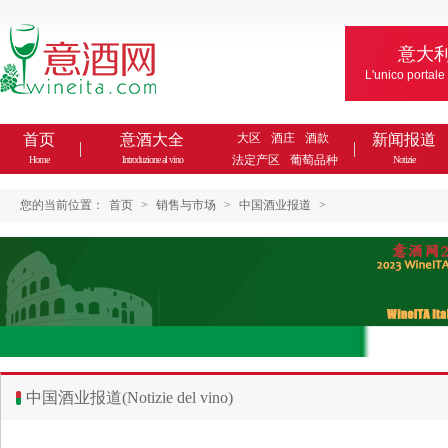
意大
L'unico portale
首页
意酒大全
大区
酒庄
酒款
新闻报道
法定产区
葡萄品种
Home
Introduzione al vino
Notizie
您的当前位置：
首页
>
销售与市场
>
中国酒业报道
>
中国酒业报道(Notizie del vino)