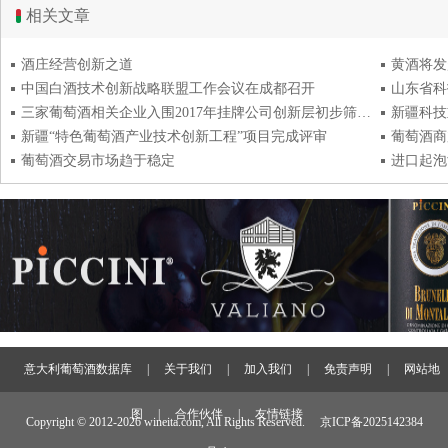
相关文章
酒庄经营创新之道
黄酒将发
中国白酒技术创新战略联盟工作会议在成都召开
三家葡萄酒相关企业入围2017年挂牌公司创新层初步筛选名单
新疆“特色葡萄酒产业技术创新工程”项目完成评审
葡萄酒商
葡萄酒交易市场趋于稳定
进口起泡
意大利葡萄酒数据库
|
关于我们
|
加入我们
|
免责声明
|
网站地
图
|
合作伙伴
|
友情链接
Copyright © 2012-
2026 wineita.com, All Rights Reserved.
京ICP备2025142384