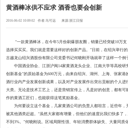
黄酒棒冰供不应求 酒香也要会创新
2016-06-02 10:09:02
作者:马可远
来源:浙江日报
“一款黄酒棒冰，在今年5月份刷爆朋友圈，销量已经突破10万支
选择买买买。我们就是需要这样好的创新产品。”日前，在绍兴举行的
古越龙山绍兴酒股份有限公司党委书记何晓刚开场就举了这样一个例
中国酒业协会、江浙沪闽14家黄酒龙头企业、江南大学等高校研
创新基金”的原始基金为600万元，由来自绍兴、湖州、上海、张家港
酒行业内产业发展创新成果，以及对产业发展作出突出贡献的个人进行
大类。无论是技术工艺上，还是营销宣传上，凡是好的创意，都有可
作的黄酒工匠们，也能获得这笔奖励基金。
为何要设立这个基金，几家黄酒公司的负责人都坦言，近些年，
被其他酒类赶超。“虽然大家都有增量，但他们的速度比我们快多了，
不到3%。”何晓刚说。区域局限性强、年轻消费群体缺失、大量同质