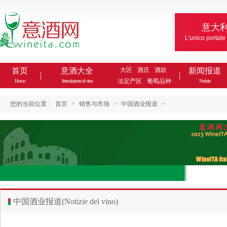
意大
L'unico portale
首页
意酒大全
大区
酒庄
酒款
新闻报道
法定产区
葡萄品种
Home
Introduzione al vino
Notizie
您的当前位置：
首页
>
销售与市场
>
中国酒业报道
>
中国酒业报道(Notizie del vino)