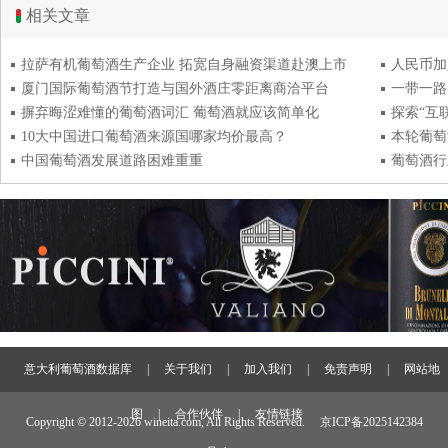
相关文章
拉萨有机葡萄酒生产企业 拓宽自身融资渠道赴澳上市
人民币加
厦门国际葡萄酒节打造与国外酒庄零距离商洽平台
一带一路
摒弃晦涩难懂的葡萄酒词汇 葡萄酒就应该简单化
探索“互
10大中国进口葡萄酒来源国哪家均价最高？
本轮葡萄
中国葡萄酒发展道路困难重重
葡萄酒行
意大利葡萄酒数据库
|
关于我们
|
加入我们
|
免责声明
|
网站地
图
|
合作伙伴
|
友情链接
Copyright © 2012-
2026 wineita.com, All Rights Reserved.
京ICP备2025142384