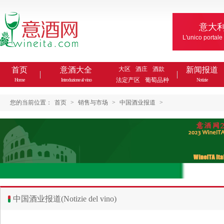
意大
L'unico portale
首页
意酒大全
大区
酒庄
酒款
新闻报道
法定产区
葡萄品种
Home
Introduzione al vino
Notizie
您的当前位置：
首页
>
销售与市场
>
中国酒业报道
>
中国酒业报道(Notizie del vino)