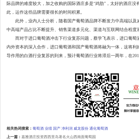
际品牌的难度较大，加之收购的国际酒庄多是“鸡肋”，太好的酒庄没
此，运作这些品牌需要很长的时间积累。
此外，业内人士分析，随着国产葡萄酒品牌不断发力中高端以及减
中高端产品占比不断提升、销售渠道多元化、渠道与互联网结合程度
而对于进口葡萄酒冲击下行业复苏问题，蔡学飞表示，进口葡萄酒
内外资本的深入合作，进口葡萄酒和国产葡萄酒将融为一体，这将利
导作用的白酒行业复苏的到来，预计葡萄酒行业将滞后一两年，在201
相关热词搜索：
葡萄酒
业绩
国产
净利润
威龙股份
通化葡萄酒
上一篇：
嘉雅酒庄投资西西里岛著名火山西南面葡萄园