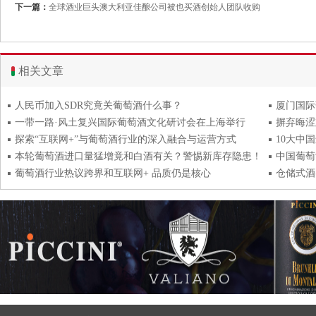
下一篇：
全球酒业巨头澳大利亚佳酿公司被也买酒创始人团队收购
相关文章
人民币加入SDR究竟关葡萄酒什么事？
厦门国际
一带一路·风土复兴国际葡萄酒文化研讨会在上海举行
摒弃晦涩
探索“互联网+”与葡萄酒行业的深入融合与运营方式
10大中
本轮葡萄酒进口量猛增竟和白酒有关？警惕新库存隐患！
中国葡萄
葡萄酒行业热议跨界和互联网+ 品质仍是核心
仓储式酒