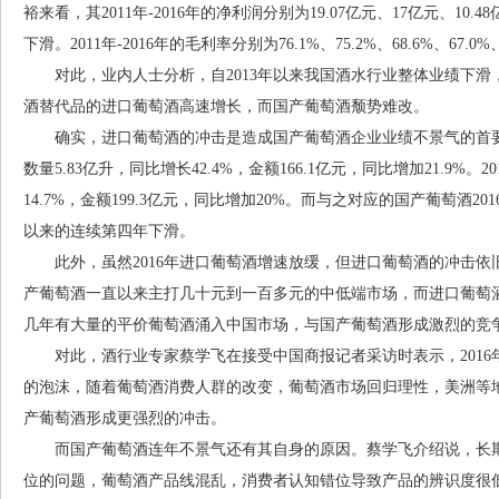
裕来看，其2011年-2016年的净利润分别为19.07亿元、17亿元、10.48
下滑。2011年-2016年的毛利率分别为76.1%、75.2%、68.6%、67.0
对此，业内人士分析，自2013年以来我国酒水行业整体业绩下滑
酒替代品的进口葡萄酒高速增长，而国产葡萄酒颓势难改。
确实，进口葡萄酒的冲击是造成国产葡萄酒企业业绩不景气的首要因
数量5.83亿升，同比增长42.4%，金额166.1亿元，同比增加21.9%。
14.7%，金额199.3亿元，同比增加20%。而与之对应的国产葡萄酒201
以来的连续第四年下滑。
此外，虽然2016年进口葡萄酒增速放缓，但进口葡萄酒的冲击依
产葡萄酒一直以来主打几十元到一百多元的中低端市场，而进口葡萄
几年有大量的平价葡萄酒涌入中国市场，与国产葡萄酒形成激烈的竞
对此，酒行业专家蔡学飞在接受中国商报记者采访时表示，2016
的泡沫，随着葡萄酒消费人群的改变，葡萄酒市场回归理性，美洲等
产葡萄酒形成更强烈的冲击。
而国产葡萄酒连年不景气还有其自身的原因。蔡学飞介绍说，长期
位的问题，葡萄酒产品线混乱，消费者认知错位导致产品的辨识度很