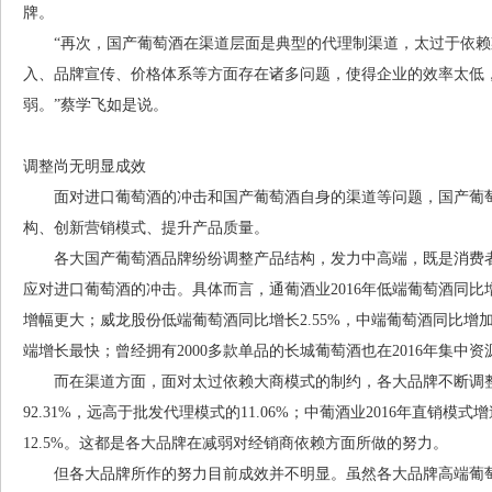
牌。
“再次，国产葡萄酒在渠道层面是典型的代理制渠道，太过于依赖
入、品牌宣传、价格体系等方面存在诸多问题，使得企业的效率太低
弱。”蔡学飞如是说。
调整尚无明显成效
面对进口葡萄酒的冲击和国产葡萄酒自身的渠道等问题，国产葡萄
构、创新营销模式、提升产品质量。
各大国产葡萄酒品牌纷纷调整产品结构，发力中高端，既是消费者
应对进口葡萄酒的冲击。具体而言，通葡酒业2016年低端葡萄酒同比增长
增幅更大；威龙股份低端葡萄酒同比增长2.55%，中端葡萄酒同比增加16
端增长最快；曾经拥有2000多款单品的长城葡萄酒也在2016年集中
而在渠道方面，面对太过依赖大商模式的制约，各大品牌不断调整，
92.31%，远高于批发代理模式的11.06%；中葡酒业2016年直销模式
12.5%。这都是各大品牌在减弱对经销商依赖方面所做的努力。
但各大品牌所作的努力目前成效并不明显。虽然各大品牌高端葡萄