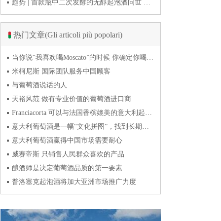
趋势 | 首款瓶中二次发酵的无醇起泡酒问世 意大利酿酒师用特种酵母开创历史
热门文章(Gli articoli più popolari)
当你说“我喜欢喝Moscato”的时候 你确定你喝的到底是什么吗？
米柯尼斯 国际团队服务中国顾客
与葡萄酒说话的人
天裕风范 做有专业价值的葡萄酒进口商
Franciacorta 可以与法国香槟媲美的意大利起泡酒
意大利葡萄酒是一幅“文化拼图”，找到长期合作伙伴最具挑战
意大利葡萄酒赢得中国市场需要耐心
威赛帝斯 只销售人民群众喜欢的产品
酿酒师是决定葡萄酒品质的第一要素
普洛塞克起泡酒将加大亚洲市场推广力度