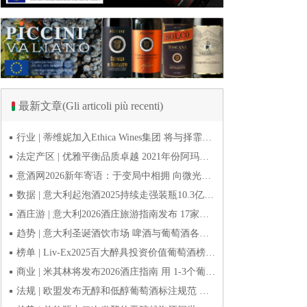
最新文章(Gli articoli più recenti)
行业 | 蒂维妮加入Ethica Wines集团 将与择霏罗共拓中国市场
法定产区 | 优雅平衡品质卓越 2021年份阿玛罗尼Amarone全球预品会落幕
意酒网2026新年寄语：于变局中相拥 向微光而前行
数据 | 意大利起泡酒2025持续走强装瓶10.3亿瓶 普罗塞克风靡全球
酒庄游 | 意大利2026酒庄旅游指南发布 17家葡萄酒博物馆别错过
趋势 | 意大利圣诞酒饮市场 啤酒与葡萄酒各自精彩
榜单 | Liv-Ex2025百大醉具投资价值葡萄酒榜单发布 20款意酒入选
商业 | 米其林将发布2026酒庄指南 用 1-3个葡萄串为部分酒庄评级
法规 | 欧盟发布无醇和低醇葡萄酒标注规范 无醇酒可以被种出来吗