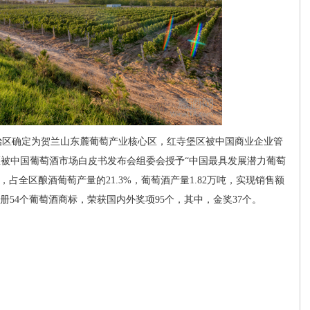
区确定为贺兰山东麓葡萄产业核心区，红寺堡区被中国商业企业管
区被中国葡萄酒市场白皮书发布会组委会授予“中国最具发展潜力葡萄
吨，占全区酿酒葡萄产量的21.3%，葡萄酒产量1.82万吨，实现销售额
注册54个葡萄酒商标，荣获国内外奖项95个，其中，金奖37个。