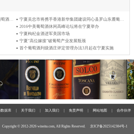
吴忠市为提升产区影响力举办第十届国际葡萄与葡萄酒学术研讨会
宁夏吴忠市将携手香港新华集团建设同心县罗山东麓葡萄酒特色小镇
2016中美葡萄酒休闲高峰论坛将在宁夏举办
宁夏枸杞金酒进军美国市场
宁夏“高位嫁接”破葡萄产业发展瓶颈
首个葡萄酒列级酒庄评定管理办法3月起在宁夏实施
酒数据库
|
关于我们
|
加入我们
|
免责声明
|
网站地图
|
合作伙伴
Copyright © 2012-
2026 wineita.com, All Rights Reserved.
京ICP备2025142384号-1