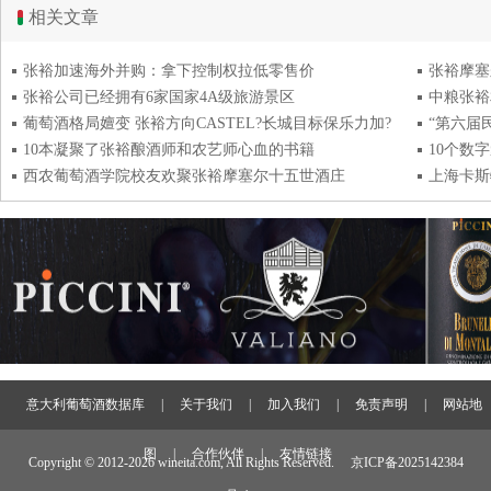
相关文章
张裕加速海外并购：拿下控制权拉低零售价
张裕摩塞
张裕公司已经拥有6家国家4A级旅游景区
中粮张裕
葡萄酒格局嬗变 张裕方向CASTEL?长城目标保乐力加?
“第六届
10本凝聚了张裕酿酒师和农艺师心血的书籍
10个数
西农葡萄酒学院校友欢聚张裕摩塞尔十五世酒庄
上海卡斯
意大利葡萄酒数据库
|
关于我们
|
加入我们
|
免责声明
|
网站地
图
|
合作伙伴
|
友情链接
Copyright © 2012-
2026 wineita.com, All Rights Reserved.
京ICP备2025142384