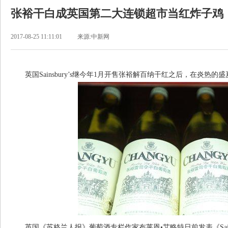
张裕干白成英国第二大连锁超市当红炸子鸡
2017-08-25 11:11:01
来源:中新网
英国Sainsbury’s继今年1月开售张裕解百纳干红之后，在炎热
英国《苏格兰人报》葡萄酒专栏作家布莱恩•艾略特日前发表《Sainsbu