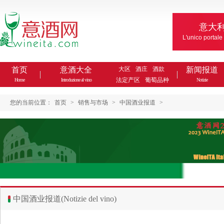
意大
L'unico portale
首页
意酒大全
大区
酒庄
酒款
新闻报道
法定产区
葡萄品种
Home
Introduzione al vino
Notizie
您的当前位置：
首页
>
销售与市场
>
中国酒业报道
>
中国酒业报道(Notizie del vino)