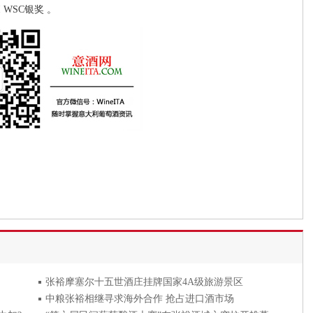
WSC银奖 。
张裕摩塞尔十五世酒庄挂牌国家4A级旅游景区
中粮张裕相继寻求海外合作 抢占进口酒市场