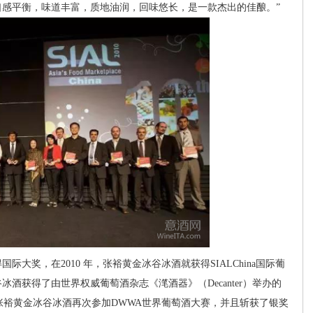
感平衡，味道丰富，质地油润，回味悠长，是一款杰出的佳酿。”
奖，在2010 年，张裕黄金冰谷冰酒就获得SIALChina国际葡
冰酒获得了由世界权威葡萄酒杂志《滗酒器》（Decanter）举办的
，张裕黄金冰谷冰酒再次参加DWWA世界葡萄酒大赛，并且斩获了银奖