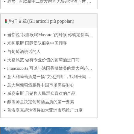
趋势 | 首款瓶中二次发酵的无醇起泡酒问世 意大利酿酒师用特种酵母开创历史
热门文章(Gli articoli più popolari)
当你说“我喜欢喝Moscato”的时候 你确定你喝的到底是什么吗？
米柯尼斯 国际团队服务中国顾客
与葡萄酒说话的人
天裕风范 做有专业价值的葡萄酒进口商
Franciacorta 可以与法国香槟媲美的意大利起泡酒
意大利葡萄酒是一幅“文化拼图”，找到长期合作伙伴最具挑战
意大利葡萄酒赢得中国市场需要耐心
威赛帝斯 只销售人民群众喜欢的产品
酿酒师是决定葡萄酒品质的第一要素
普洛塞克起泡酒将加大亚洲市场推广力度