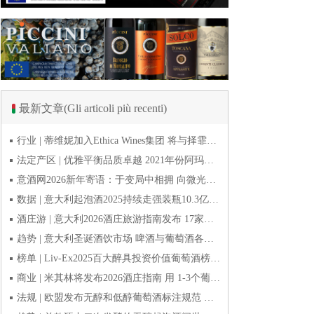
最新文章(Gli articoli più recenti)
行业 | 蒂维妮加入Ethica Wines集团 将与择霏罗共拓中国市场
法定产区 | 优雅平衡品质卓越 2021年份阿玛罗尼Amarone全球预品会落幕
意酒网2026新年寄语：于变局中相拥 向微光而前行
数据 | 意大利起泡酒2025持续走强装瓶10.3亿瓶 普罗塞克风靡全球
酒庄游 | 意大利2026酒庄旅游指南发布 17家葡萄酒博物馆别错过
趋势 | 意大利圣诞酒饮市场 啤酒与葡萄酒各自精彩
榜单 | Liv-Ex2025百大醉具投资价值葡萄酒榜单发布 20款意酒入选
商业 | 米其林将发布2026酒庄指南 用 1-3个葡萄串为部分酒庄评级
法规 | 欧盟发布无醇和低醇葡萄酒标注规范 无醇酒可以被种出来吗