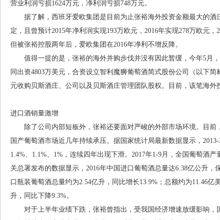
营业利润亏损1624万元，净利润亏损748万元。
据了解，西班牙爱欧集团是目前为止张裕海外投资金额最大的酒庄
定，且曾预计2015年净利润实现193万欧元，2016年实现278万欧元，2
但被张裕控股两年后，爱欧集团在2016年净利不增反降。
值得一提的是，张裕的海外并购步伐并没有因此暂缓，今年5月，张裕
同出资4803万美元，合资设立智利魔狮葡萄酒简式股份公司（以下简称
元收购贝斯酒庄、公司以及贝斯酒庄管理团队股权。目前，该笔海外
进口酒销量激增
除了公司内部短板外，张裕还要面对严峻的外部市场环境。目前，
国产葡萄酒市场近几年持续承压。据国家统计局最新数据显示，2013-2
1.4%、1.1%、1%，连续四年出现下滑。2017年1-9月，全国葡萄酒产
关总署发布的数据显示，2016年中国进口葡萄酒总量达6.38亿公升，
口瓶装葡萄酒总量约为2.54亿升，同比增长13.9%；总额约为11.46亿美
升，同比下降9.3%。
对于上半年业绩下跌，张裕曾指出，受我国经济增速放缓影响，国