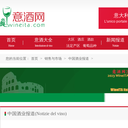
意大
L'unico portale
首页
意酒大全
大区
酒庄
酒款
新闻报道
法定产区
葡萄品种
Home
Introduzione al vino
Notizie
您的当前位置：
首页
>
销售与市场
>
中国酒业报道
>
中国酒业报道(Notizie del vino)