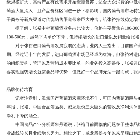
级规模扩大，高端产品有效需求开始缓慢复苏，适合大众消费的中低
萄酒大量涌入，且产品价格区间进一步下移影响，国内葡萄酒市场特
子商务等新兴渠道对传统销售渠道带来巨大冲击，给张裕持续稳定增
据了解，张裕中档葡萄酒业务占比较大，价格主要聚焦在100-30
100-500元，虽然平均单价下降，但持续增长的进口量以及销量给张
对于张裕进口葡萄酒发展疲弱的态势，业内人士指出，目前国产葡
期。经过近十年的发展，进口葡萄酒市场已经成为红海，但张裕对进
的组织架构，管理以及营销成本要比单一的业务投入高很多，张裕进
要实现强势增长就需要品牌优势，但做好一个品牌无法一蹴而就，张
品牌仍待培育
记者注意到，虽然国产葡萄酒宏观环境不佳，可国内葡萄酒巨头的利
年报，张裕、中国食品酒品类、威龙股份三大巨头的营收及净利润体
净利下降的酒企。
中国食品产业分析师朱丹蓬说，张裕目前面临的问题在于整体品牌
业战线较长且业绩增长乏力。相比之下，威龙股份今年以来呈现出稳定的