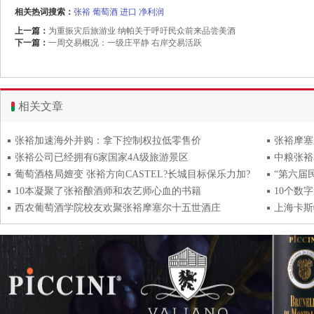
相关热词搜索：
张裕
葡萄酒
进口
净利润
上一篇：
为重振灾后旅游业 纳帕关于呼吁民众前来品尝美酒
下一篇：
一周交易概况：一级庄平静 右岸交易活跃
相关文章
张裕加速海外并购：拿下控制权拉低零售价
张裕摩塞
张裕公司已经拥有6家国家4A级旅游景区
中粮张裕
葡萄酒格局嬗变 张裕方向CASTEL?长城目标保乐力加?
“第六届
10本凝聚了张裕酿酒师和农艺师心血的书籍
10个数
西农葡萄酒学院校友欢聚张裕摩塞尔十五世酒庄
上海卡斯