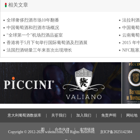
相关文章
全球奢侈烈酒市场10年翻番
中国葡萄酒和烈酒市场概况
中国葡萄
“全球第一个”机场烈酒品鉴室
云南葡萄
香港将于5月下旬举行国际葡萄酒及烈酒展
2015
法国烈酒销量三年来首次出现增长
NFC瓶
意大利葡萄酒数据库
|
关于我们
|
加入我们
|
免责声明
|
网站地
图
|
合作伙伴
|
友情链接
Copyright © 2012-
2026 wineita.com, All Rights Reserved.
京ICP备2025142384