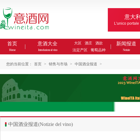
意大
L'unico portale
首页
意酒大全
大区
酒庄
酒款
新闻报道
法定产区
葡萄品种
Home
Introduzione al vino
Notizie
您的当前位置：
首页
>
销售与市场
>
中国酒业报道
>
中国酒业报道(Notizie del vino)