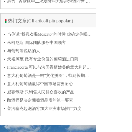
趋势 | 首款瓶中二次发酵的无醇起泡酒问世 意大利酿酒师用特种酵母开创历史
热门文章(Gli articoli più popolari)
当你说“我喜欢喝Moscato”的时候 你确定你喝的到底是什么吗？
米柯尼斯 国际团队服务中国顾客
与葡萄酒说话的人
天裕风范 做有专业价值的葡萄酒进口商
Franciacorta 可以与法国香槟媲美的意大利起泡酒
意大利葡萄酒是一幅“文化拼图”，找到长期合作伙伴最具挑战
意大利葡萄酒赢得中国市场需要耐心
威赛帝斯 只销售人民群众喜欢的产品
酿酒师是决定葡萄酒品质的第一要素
普洛塞克起泡酒将加大亚洲市场推广力度