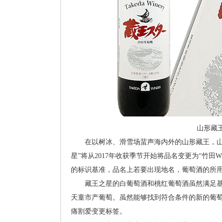
山形藏
在以树冰、滑雪场蜚声海内外的山形藏王，山麓下一
星”将从2017年收获季节开始将品名变更为“竹田Wi
的标识基准，品名上若要出现地名，葡萄酒的所用
藏王之星的白葡萄酒和桃红葡萄酒虽然满足基
天童市产葡萄。虽然能够找到符合条件的新的葡萄
痛割爱变更标签。