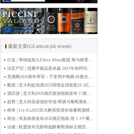
最新文章(Gli articoli più recenti)
行业 | 蒂维妮加入Ethica Wines集团 将与择霏罗共拓中国市场
法定产区 | 优雅平衡品质卓越 2021年份阿玛罗尼Amarone全球预品会落幕
意酒网2026新年寄语：于变局中相拥 向微光而前行
数据 | 意大利起泡酒2025持续走强装瓶10.3亿瓶 普罗塞克风靡全球
酒庄游 | 意大利2026酒庄旅游指南发布 17家葡萄酒博物馆别错过
趋势 | 意大利圣诞酒饮市场 啤酒与葡萄酒各自精彩
榜单 | Liv-Ex2025百大醉具投资价值葡萄酒榜单发布 20款意酒入选
商业 | 米其林将发布2026酒庄指南 用 1-3个葡萄串为部分酒庄评级
法规 | 欧盟发布无醇和低醇葡萄酒标注规范 无醇酒可以被种出来吗