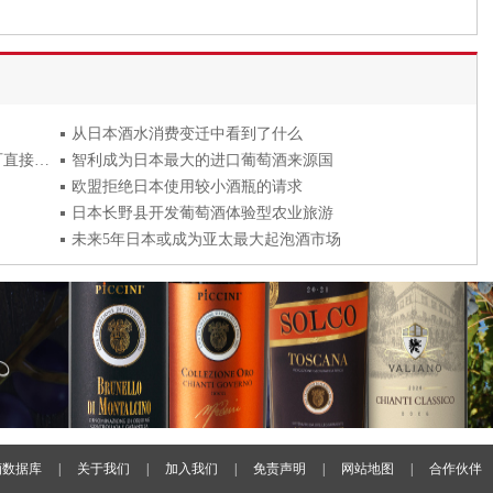
从日本酒水消费变迁中看到了什么
亚马逊日本站为侍酒师提供新工作了，不懂买啥可直接咨询
智利成为日本最大的进口葡萄酒来源国
欧盟拒绝日本使用较小酒瓶的请求
日本长野县开发葡萄酒体验型农业旅游
未来5年日本或成为亚太最大起泡酒市场
酒数据库
|
关于我们
|
加入我们
|
免责声明
|
网站地图
|
合作伙伴