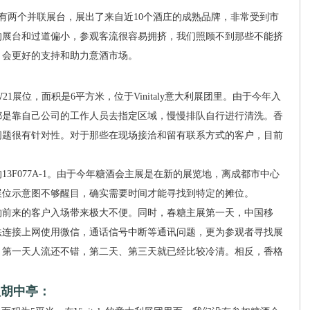
aly区域有两个并联展台，展出了来自近10个酒庄的成熟品牌，非常受到市
的展台和过道偏小，参观客流很容易拥挤，我们照顾不到那些不能挤
，会更好的支持和助力意酒市场。
：
位，面积是6平方米，位于Vinitaly意大利展团里。由于今年入
都是靠自己公司的工作人员去指定区域，慢慢排队自行进行清洗。香
问题很有针对性。对于那些在现场接洽和留有联系方式的客户，目前
。
F077A-1。由于今年糖酒会主展是在新的展览地，离成都市中心
展位示意图不够醒目，确实需要时间才能寻找到特定的摊位。
前来的客户入场带来极大不便。同时，春糖主展第一天，中国移
法连接上网使用微信，通话信号中断等通讯问题，更为参观者寻找展
，第一天人流还不错，第二天、第三天就已经比较冷清。相反，香格
理胡中亭：