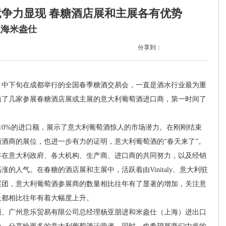
竞争力显现 春糖酒店展和主展各有优势
上海米盎仕
分享到：
月中下旬在成都举行的全国春季糖酒交易会，一直是酒水行业最为重
访了几家参展春糖酒店展或主展的意大利葡萄酒进口商，第一时间了
10%的进口额，展示了意大利葡萄酒惊人的市场潜力。在刚刚结束
酒商的展位，也进一步有力的证明，意大利葡萄酒的“春天来了”。
在意大利政府、各大机构、生产商、进口商的共同努力，以及经销
的人气。在春糖的酒店展和主展中，活跃着由Vinitaly、意大利驻
展团，意大利葡萄酒参展商的数量相比往年有了显著的增加，关注意
上都相比往年有着大幅度上升。
强、广州意乐贸易有限公司总经理杨亚朋进和米盎仕（上海）进出口