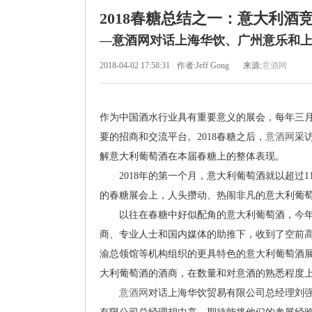
2018春糖总结之一：意大利酒
—意酒网对话上海华饮、广州意乐和
2018-04-02 17:58:31
作者:Jeff Gong
来源:
意酒网
作为中国酒水行业具有重要意义的展会，每年三
要的招商和交流平台。2018春糖之后，
意酒网
采
解意大利葡萄酒在本届春糖上的整体表现。
2018年的第一个月，意大利葡萄酒就以超过1
的春糖展会上，人头攒动、热闹非凡的意大利葡萄
以往在春糖中好似配角的意大利葡萄酒，今年
商、专业人士和国内媒体的助推下，收到了空前高涨
渝总领馆等机构组织的更具特色的意大利葡萄酒
大利葡萄酒的酒商，在数量和对意酒的熟悉程度
意酒网
对话上海华饮贸易有限公司总经理刘