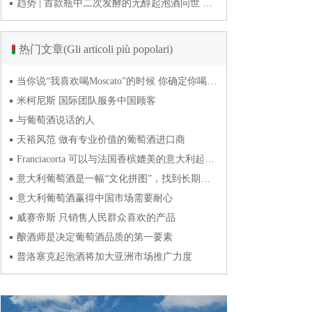
趋势 | 首款瓶中二次发酵的无醇起泡酒问世 意大利酿酒师用特种酵母开创历史
热门文章(Gli articoli più popolari)
当你说“我喜欢喝Moscato”的时候 你确定你喝的到底是什么吗？
米柯尼斯 国际团队服务中国顾客
与葡萄酒说话的人
天裕风范 做有专业价值的葡萄酒进口商
Franciacorta 可以与法国香槟媲美的意大利起泡酒
意大利葡萄酒是一幅“文化拼图”，找到长期合作伙伴最具挑战
意大利葡萄酒赢得中国市场需要耐心
威赛帝斯 只销售人民群众喜欢的产品
酿酒师是决定葡萄酒品质的第一要素
普洛塞克起泡酒将加大亚洲市场推广力度