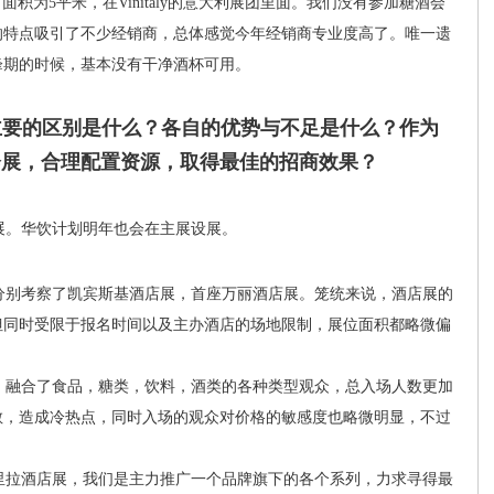
为5平米，在Vinitaly的意大利展团里面。我们没有参加糖酒会
的特点吸引了不少经销商，总体感觉今年经销商专业度高了。唯一遗
峰期的时候，基本没有干净酒杯可用。
最主要的区别是什么？各自的优势与不足是什么？作为
会展，合理配置资源，取得最佳的招商效果？
。华饮计划明年也会在主展设展。
：
别考察了凯宾斯基酒店展，首座万丽酒店展。笼统来说，酒店展的
但同时受限于报名时间以及主办酒店的场地限制，展位面积都略微偏
融合了食品，糖类，饮料，酒类的各种类型观众，总入场人数更加
散，造成冷热点，同时入场的观众对价格的敏感度也略微明显，不过
拉酒店展，我们是主力推广一个品牌旗下的各个系列，力求寻得最