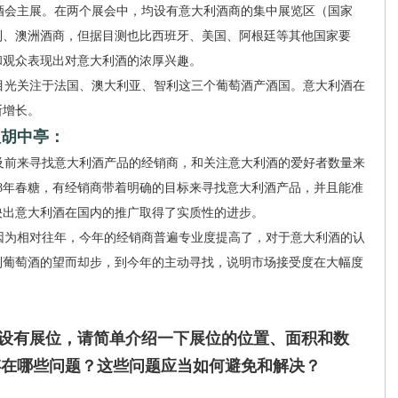
会主展。在两个展会中，均设有意大利酒商的集中展览区（国家
利、澳洲酒商，但据目测也比西班牙、美国、阿根廷等其他国家要
和观众表现出对意大利酒的浓厚兴趣。
光关注于法国、澳大利亚、智利这三个葡萄酒产酒国。意大利酒在
断增长。
理胡中亭：
前来寻找意大利酒产品的经销商，和关注意大利酒的爱好者数量来
18年春糖，有经销商带着明确的目标来寻找意大利酒产品，并且能准
映出意大利酒在国内的推广取得了实质性的进步。
因为相对往年，今年的经销商普遍专业度提高了，对于意大利酒的认
利葡萄酒的望而却步，到今年的主动寻找，说明市场接受度在大幅度
否设有展位，请简单介绍一下展位的位置、面积和数
存在哪些问题？这些问题应当如何避免和解决？