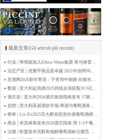
最新文章(Gli articoli più recenti)
行业 | 蒂维妮加入Ethica Wines集团 将与择霏罗共拓中国市场
法定产区 | 优雅平衡品质卓越 2021年份阿玛罗尼Amarone全球预品会落幕
意酒网2026新年寄语：于变局中相拥 向微光而前行
数据 | 意大利起泡酒2025持续走强装瓶10.3亿瓶 普罗塞克风靡全球
酒庄游 | 意大利2026酒庄旅游指南发布 17家葡萄酒博物馆别错过
趋势 | 意大利圣诞酒饮市场 啤酒与葡萄酒各自精彩
榜单 | Liv-Ex2025百大醉具投资价值葡萄酒榜单发布 20款意酒入选
商业 | 米其林将发布2026酒庄指南 用 1-3个葡萄串为部分酒庄评级
法规 | 欧盟发布无醇和低醇葡萄酒标注规范 无醇酒可以被种出来吗