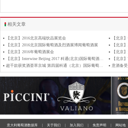
相关文章
【北京】2016北京高端饮品展览会
【北京】2016北京国际葡萄酒及烈酒展博闻葡萄酒展
【北京】
【北京】2016年葡萄酒展会
【北京】Interwine Beijing 2017 科通(北京)国际葡萄酒烈酒展览会
超千款获奖酒荟萃京城 第四届科通（北京）国际葡萄酒烈酒精品展27日将在千禧酒店开幕
意大利葡萄酒数据库
|
关于我们
|
加入我们
|
免责声明
|
网站地