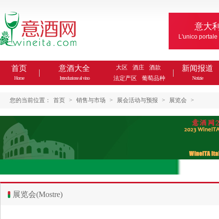
意大
L'unico portale
首页
意酒大全
大区
酒庄
酒款
新闻报道
法定产区
葡萄品种
Home
Introduzione al vino
Notizie
您的当前位置：
首页
>
销售与市场
>
展会活动与预报
>
展览会
>
展览会(Mostre)