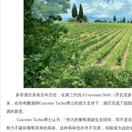
多菲酒庄具有百年历史，在第三代传人Giovanni Dolfi（乔瓦
末，在传奇酿酒师Giacomo Tachis博士的鼎力支持下，酒庄完成
酒的新贵。
Giacomo Tachis博士认为：“伟⼤的葡萄酒诞⽣在⽥间，⽽
努⼒不破坏葡萄原来的⻛味。这种⻛味也许并不完美，却能成为这款