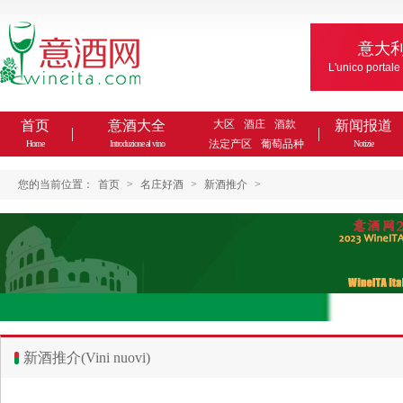
意大
L'unico portale
首页
意酒大全
大区
酒庄
酒款
新闻报道
法定产区
葡萄品种
Home
Introduzione al vino
Notizie
您的当前位置：
首页
>
名庄好酒
>
新酒推介
>
新酒推介(Vini nuovi)