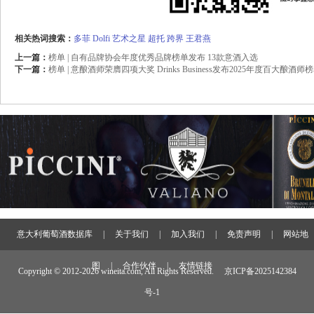
相关热词搜索：
多菲
Dolfi
艺术之星
超托
跨界
王君燕
上一篇：
榜单 | 自有品牌协会年度优秀品牌榜单发布 13款意酒入选
下一篇：
榜单 | 意酿酒师荣膺四项大奖 Drinks Business发布2025年度百大酿酒师
意大利葡萄酒数据库
|
关于我们
|
加入我们
|
免责声明
|
网站地
图
|
合作伙伴
|
友情链接
Copyright © 2012-
2026 wineita.com, All Rights Reserved.
京ICP备2025142384
号-1