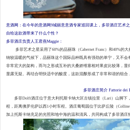
意酒网：在今年的意酒网9城丽意意酒专家巡回课上，多菲酒庄艺术
自给这款酒带来了什么个性？
多菲酒庄负责人王君燕Maggie：
多菲艺术之星采用了60%的品丽珠（Cabernet Franc）和40%的大桑娇
纳较温暖的气候下，品丽珠这个国际品种既具有强劲的单宁，又不会
非常宏大的架构，而与之形成互补的大桑娇维塞相对果皮比较薄，显
显露无疑。再结合明快适中的酸度，这款混酿形成了非常和谐的组合
多菲酒庄简介 Fattorie dei D
多菲Dolfi酒庄位于意大利托斯卡纳大区古镇拉里（Lari）山脚下，
程，距离佛罗伦萨以西1小时车程。酒庄葡萄园位于比萨丘陵（Colline
加上托斯卡纳充足的光照和地中海的温和清风，共同构成了多菲酒庄