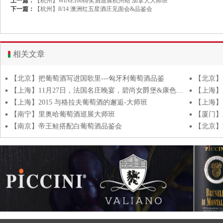
上一篇：
【杭州】WINE100得奖酒巡展杭州站 加拿大大师班
下一篇：
【杭州】8/14 澳洲红五星酒庄见面会&品鉴会
相关文章
【北京】把葡萄酒写进国歌里---匈牙利葡萄酒品鉴
【北京】
【上海】11月27日，法国名庄晚宴，碧尚女爵堡&康色扬酒庄，开始报名！
【上海】
【上海】2015 与格拉夫葡萄酒的邂逅-大师班
【上海】
【南宁】里奥哈葡萄酒巡展大师班
【厦门】
【南京】帝王鲑搭配白葡萄酒品鉴会
【北京】