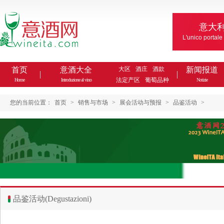
意大
L'unico portale
首页
意酒大全
大区
酒庄
酒款
新闻报道
法定产区
葡萄品种
Home
Introduzione al vino
Notizie
您的当前位置：
首页
>
销售与市场
>
展会活动与预报
>
品鉴活动
>
品鉴活动(Degustazioni)