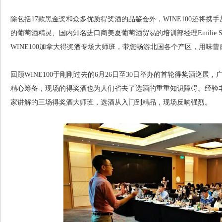
除包括17款黑金奖和众多优质得奖酒的品鉴会外，WINE100还将
的葡萄酒精灵、国内知名进口商美夏葡萄酒贸易的培训部经理Emilie Ste
WINE100加拿大得奖酒专场大师班，带您畅游北国各个产区，用味
回顾WINE100于刚刚过去的6月26日至30日举办的首轮得奖酒巡
精心筹备，现场的得奖酒也为人们省去了选酒的重重知识障碍。经验丰富
家讲解的三场得奖酒大师班，选酒从入门到精品，现场反响强烈。