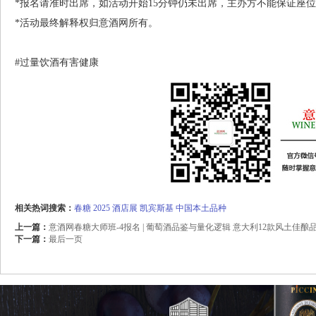
*报名请准时出席，如活动开始15分钟仍未出席，主办方不能保证座
*活动最终解释权归意酒网所有。
#过量饮酒有害健康
相关热词搜索：
春糖
2025
酒店展
凯宾斯基
中国本土品种
上一篇：
意酒网春糖大师班-4报名 | 葡萄酒品鉴与量化逻辑 意大利12款风土佳酿
下一篇：
最后一页