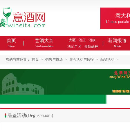
意大
L'unico portale
首页
意酒大全
大区
酒庄
酒款
新闻报道
法定产区
葡萄品种
Home
Introduzione al vino
Notizie
您的当前位置：
首页
>
销售与市场
>
展会活动与预报
>
品鉴活动
>
品鉴活动(Degustazioni)