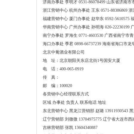
济南办事处
李明才
0531-86078499
山东省济南市市
浙江营销中心
杭州办事处
王东
0571-88386869
浙
福建营销中心
厦门办事处
赵华东
0592-5610575
华南营销中心
广州办事处
孙明海
020-22230199
南宁办事处
罗海生
0771-4603530
广西省南宁市青秀
海口办事处
季君
0898-66737239
海南省海口市龙华
北京中葡酒业有限公司
地 址：北京朝阳关东店北街1号国安大厦
电 话：400-065-0919
传 真：
邮 编：100020
各营销中心经理联系方式
区域
办事处
负责人
联系电话
地址
东北营销中心
黑龙江营销部
赵璐
13911930543
黑
辽宁营销部
刘微微
13704975775
辽宁省大连市西岗
吉林营销部
张凯
13604340887