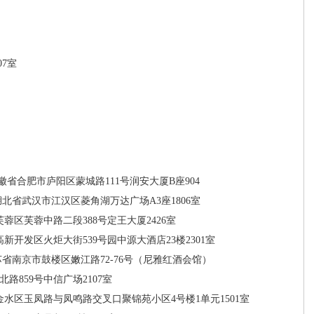
7室
徽省合肥市庐阳区蒙城路111号润安大厦B座904
湖北省武汉市江汉区菱角湖万达广场A3座1806室
蓉区芙蓉中路二段388号定王大厦2426室
新开发区火炬大街539号园中源大酒店23楼2301室
苏省南京市鼓楼区嫩江路72-76号（尼雅红酒会馆）
路859号中信广场2107室
水区玉凤路与凤鸣路交叉口聚锦苑小区4号楼1单元1501室