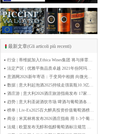
最新文章(Gli articoli più recenti)
行业 | 蒂维妮加入Ethica Wines集团 将与择霏罗共拓中国市场
法定产区 | 优雅平衡品质卓越 2021年份阿玛罗尼Amarone全球预品会落幕
意酒网2026新年寄语：于变局中相拥 向微光而前行
数据 | 意大利起泡酒2025持续走强装瓶10.3亿瓶 普罗塞克风靡全球
酒庄游 | 意大利2026酒庄旅游指南发布 17家葡萄酒博物馆别错过
趋势 | 意大利圣诞酒饮市场 啤酒与葡萄酒各自精彩
榜单 | Liv-Ex2025百大醉具投资价值葡萄酒榜单发布 20款意酒入选
商业 | 米其林将发布2026酒庄指南 用 1-3个葡萄串为部分酒庄评级
法规 | 欧盟发布无醇和低醇葡萄酒标注规范 无醇酒可以被种出来吗