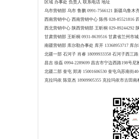
区域
办事处
负责人
联系电话
地址
乌市营销部
乌市
鲁鹏
0991-7566121
新疆乌鲁木齐
西南营销中心
西南营销中心
陈伟
028-85521816
西北营销中心
陕西营销部
王昕桐
029-89244292
甘肃营销部
王昕桐
0931-8639516
甘肃省兰州市城关
南疆营销部
库尔勒办事处
库开
13368953717
库尔
北疆一部
石河子
肖睿
18099933358
石河子西三路
昌吉
徐磊
0994-2289699
昌吉市宁边西路198号尼
北疆二部
奎屯
郑涛
15001606530
奎屯乌苏南街40
克拉玛依
陈亚杰
18909905355
克拉玛依市古田南村