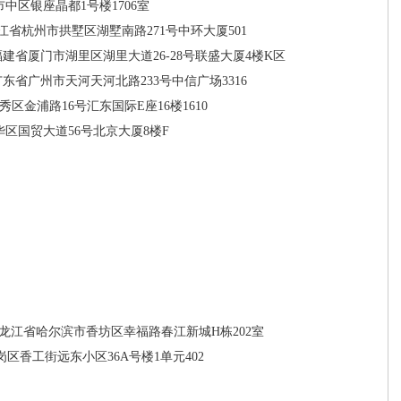
中区银座晶都1号楼1706室
江省杭州市拱墅区湖墅南路271号中环大厦501
福建省厦门市湖里区湖里大道26-28号联盛大厦4楼K区
广东省广州市天河天河北路233号中信广场3316
区金浦路16号汇东国际E座16楼1610
区国贸大道56号北京大厦8楼F
龙江省哈尔滨市香坊区幸福路春江新城H栋202室
区香工街远东小区36A号楼1单元402