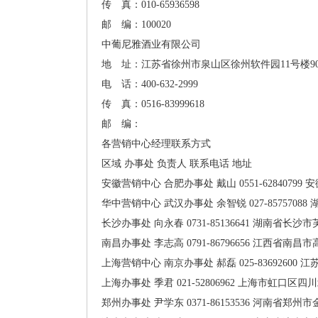
传 真：010-65936598
邮 编：100020
中葡尼雅酒业有限公司
地 址：江苏省徐州市泉山区徐州软件园11号楼90
电 话：400-632-2999
传 真：0516-83999618
邮 编：
各营销中心经理联系方式
区域
办事处
负责人
联系电话
地址
安徽营销中心
合肥办事处
戴山
0551-62840799
安
华中营销中心
武汉办事处
余智锐
027-85757088
长沙办事处
向永春
0731-85136641
湖南省长沙市芙
南昌办事处
李志高
0791-86796656
江西省南昌市高
上海营销中心
南京办事处
郝磊
025-83692600
江
上海办事处
季君
021-52806962
上海市虹口区四川北
郑州办事处
尹学东
0371-86153536
河南省郑州市金