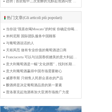
趋势 | 首款瓶中二次发酵的无醇起泡酒问世 意大利酿酒师用特种酵母开创历史
热门文章(Gli articoli più popolari)
当你说“我喜欢喝Moscato”的时候 你确定你喝的到底是什么吗？
米柯尼斯 国际团队服务中国顾客
与葡萄酒说话的人
天裕风范 做有专业价值的葡萄酒进口商
Franciacorta 可以与法国香槟媲美的意大利起泡酒
意大利葡萄酒是一幅“文化拼图”，找到长期合作伙伴最具挑战
意大利葡萄酒赢得中国市场需要耐心
威赛帝斯 只销售人民群众喜欢的产品
酿酒师是决定葡萄酒品质的第一要素
普洛塞克起泡酒将加大亚洲市场推广力度