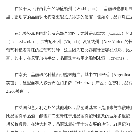
在位于太平洋西北部的华盛顿州（Washington），品丽珠也被
里，更耐寒的品丽珠比梅洛更能抵抗冰冻的侵害，但如今，品丽珠正逐渐
在北美较凉爽的北部及东部产酒区，尤其是加拿大（Canada）的尼亚
（Pennsylvania）、弗吉尼亚州（Virginia）及纽约州（New York
葡萄种植者青睐的红葡萄品种，这是因为它比赤霞珠更容易成熟，比大多
富。其中，在尼亚加拉半岛，品丽珠常被用来酿制冰酒（Icewine）。
在南美，品丽珠的种植面积越来越广。其中在阿根廷（Argentina），
英亩），这些面积大多分布在门多萨（Mendoza）产区；在智利，品
2,285英亩）。
在法国和意大利之外的其他地区，品丽珠基本上是用来与赤霞珠混
比品丽珠单品酒，酿酒师们更青睐于用品丽珠酿制复杂的波尔多混酿（Bord
增长较缓慢。在澳大利亚，品丽珠就处于十分次要的地位。21世纪初