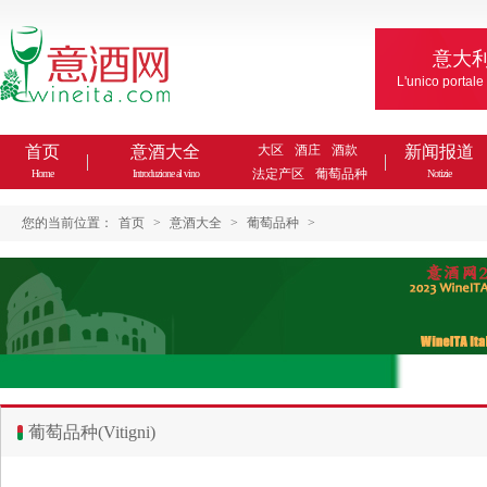
意大
L'unico portale
首页
意酒大全
大区
酒庄
酒款
新闻报道
法定产区
葡萄品种
Home
Introduzione al vino
Notizie
您的当前位置：
首页
>
意酒大全
>
葡萄品种
>
葡萄品种(Vitigni)