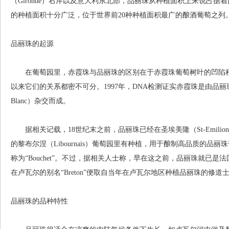
（Gironde）右岸以及意大利东北部，品丽珠从种植面积上来说占
的种植面积十分广泛，位于世界前20种种植面积最广的酿酒葡萄之列
品丽珠的起源
在葡萄园里，赤霞珠与品丽珠的区别在于赤霞珠葡萄树叶的凹陷程
以来它们的关系都密不可分。1997年，DNA检测证实赤霞珠是由品丽珠与
Blanc）杂交而成。
据相关记载，18世纪末之前，品丽珠已经在圣埃美隆（St-Emilion）、
的黎布尔涅（Libournais）葡萄园里有种植，用于酿制高品质的
称为“Bouchet”。不过，据相关人士称，早在这之前，品丽珠就已
在卢瓦尔的别名“Breton”便取自当年在卢瓦尔地区种植品丽珠的修道
品丽珠的品种特性