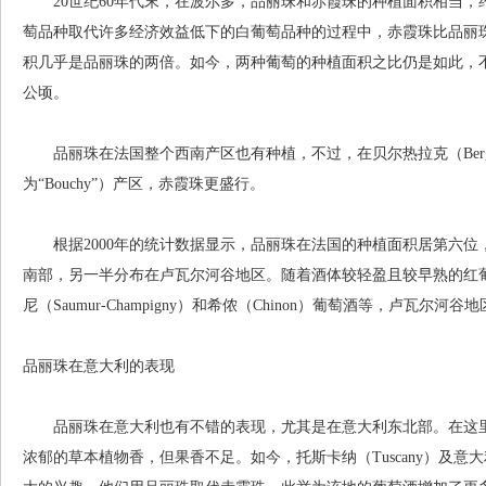
20世纪60年代末，在波尔多，品丽珠和赤霞珠的种植面积相当，约10,
萄品种取代许多经济效益低下的白葡萄品种的过程中，赤霞珠比品丽珠
积几乎是品丽珠的两倍。如今，两种葡萄的种植面积之比仍是如此，不过
公顷。
品丽珠在法国整个西南产区也有种植，不过，在贝尔热拉克（Bergera
为“Bouchy”）产区，赤霞珠更盛行。
根据2000年的统计数据显示，品丽珠在法国的种植面积居第六位，总
南部，另一半分布在卢瓦尔河谷地区。随着酒体较轻盈且较早熟的红
尼（Saumur-Champigny）和希侬（Chinon）葡萄酒等，卢瓦尔
品丽珠在意大利的表现
品丽珠在意大利也有不错的表现，尤其是在意大利东北部。在这里
浓郁的草本植物香，但果香不足。如今，托斯卡纳（Tuscany）及