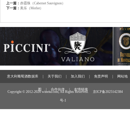
上一篇：
赤霞珠（Cabernet Sauvignon）
下一篇：
美乐（Merlot）
意大利葡萄酒数据库
|
关于我们
|
加入我们
|
免责声明
|
网站地
图
|
合作伙伴
|
友情链接
Copyright © 2012-
2026 wineita.com, All Rights Reserved.
京ICP备2025142384
号-1