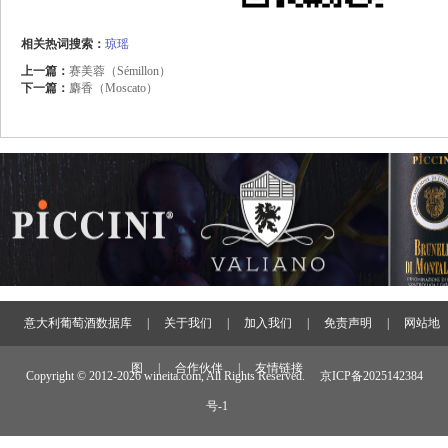
相关热词搜索：
琼瑶
上一篇：
赛美蓉（Sémillon）
下一篇：
麝香（Moscato）
意大利葡萄酒数据库
|
关于我们
|
加入我们
|
免责声明
|
网站地
图
|
合作伙伴
|
友情链接
Copyright © 2012-
2026 wineita.com, All Rights Reserved.
京ICP备2025142384
号-1