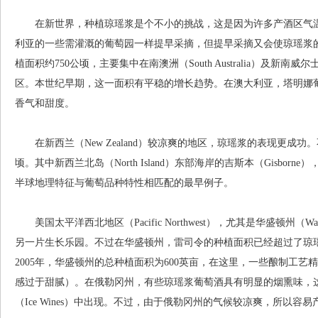
在新世界，种植琼瑶浆是个不小的挑战，这是因为许多产酒区气温
利亚的一些需灌溉的葡萄园一样提早采摘，但提早采摘又会使琼瑶浆
植面积约750公顷，主要集中在南澳洲（South Australia）及新南威尔士
区。本世纪早期，这一面积有平稳的增长趋势。在澳大利亚，塔明娜
香气和甜度。
在新西兰（New Zealand）较凉爽的地区，琼瑶浆的表现更成功
顷。其中新西兰北岛（North Island）东部海岸的吉斯本（Gisbo
半球地理特征与葡萄品种特性相匹配的最早例子。
美国太平洋西北地区（Pacific Northwest），尤其是华盛顿州（Was
另一片生长乐园。不过在华盛顿州，雷司令的种植面积已经超过了琼
2005年，华盛顿州的总种植面积为600英亩，在这里，一些酿制工
感过于甜腻）。在俄勒冈州，有些琼瑶浆葡萄酒具有明显的烟熏味，
（Ice Wines）中出现。不过，由于俄勒冈州的气候较凉爽，所以容