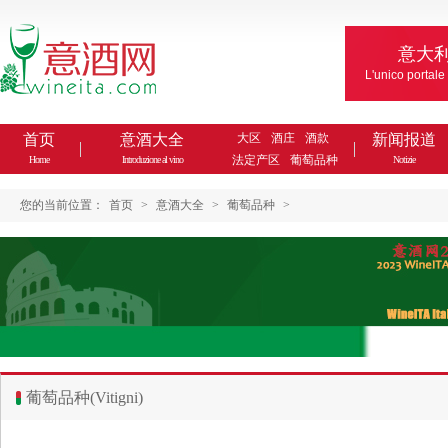
意大
L'unico portale
首页
意酒大全
大区
酒庄
酒款
新闻报道
法定产区
葡萄品种
Home
Introduzione al vino
Notizie
您的当前位置：
首页
>
意酒大全
>
葡萄品种
>
葡萄品种(Vitigni)