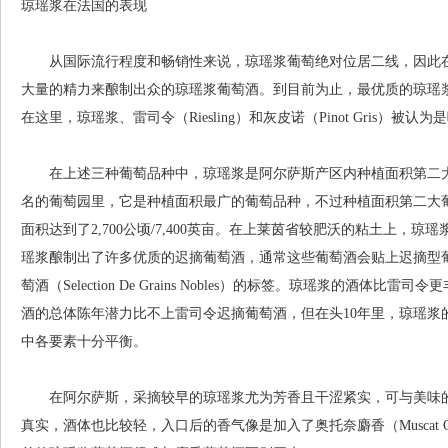
琼瑶浆在法国的表现
从国际流行程度和畅销性来说，琼瑶浆葡萄绝对位居二线，因此在
大量的精力来酿制出众的琼瑶浆葡萄酒。到目前为止，最优质的琼瑶
在这里，琼瑶浆、雷司令（Riesling）和灰皮诺（Pinot Gris）被
在上述三种葡萄品种中，琼瑶浆是阿尔萨斯产区内种植面积第二大的葡萄
名的葡萄园里，它是种植面积最广的葡萄品种，不过种植面积第二大葡
面积达到了2,700公顷/7,400英亩。在上莱茵省较肥沃的粘土上，
瑶浆酿制出了许多优质的迟摘葡萄酒，通常这些葡萄酒会贴上迟摘型葡萄酒（V
萄酒（Selection De Grains Nobles）的标签。琼瑶浆的酒
酒的总体陈年潜力比不上雷司令迟摘葡萄酒，但在头10年里，琼瑶浆
中各要素十分平衡。
在阿尔萨斯，采摘较早的琼瑶浆尤为芳香且干涩紧实，可与美味的
真实，酒体也比较轻，入口后的香气像是加入了奥托奈麝香（Muscat O