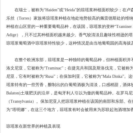
在瑞士，被称为“Haiden”或“Heida”的琼瑶浆种植面积较少；
乐丝（Torres）家族将琼瑶浆种植在地处地势较高的佩雷德斯处的
种植在山区里的一种重要葡萄品种，在该国，琼瑶浆的变种“Traminer Ar
Adige），只不过其种植面积越来越少。香气较清淡且趣味性稍逊的
琼瑶浆葡萄酒中琼瑶浆特性较少，这种情况是由当地葡萄园的高海拔
在整个欧洲东部，琼瑶浆是一种独特的葡萄品种，但种植面积并不大。在
洛文尼亚，它被称为“Traminac”；在捷克共和国及斯洛伐克，它被称为“Drumin
尼亚，它有时被称为“Rusa”；在保加利亚，它被称为“Mala Dink
瑶浆特有的一些芳香，酿制出的白葡萄酒极为清淡，口感稍甜，酒体较轻
Balaton)土壤肥沃的沿岸，是匈牙利人引以为傲的葡萄品种。在罗
（Transylvania）。保加尼亚人把琼瑶浆种植在该国的南部和东
为“塔明娜”，在这三个地方，琼瑶浆有时会被用来为苏联起泡酒增加
琼瑶浆在新世界的种植及表现