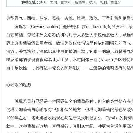
种植区域：
法国、美国、意大利、新西兰、德国、智利、西班牙
典型香气：西柚、菠萝、荔枝、杏桃、蜂蜜、玫瑰、丁香花蕾和烟熏
琼瑶浆（Gewurztraminer）是塔明娜（Traminer）葡萄的
白葡萄酒。琼瑶浆外文名称的拼写对于大多数人来说难度较大，就连
际上许多葡萄酒饮用者都一致认为仅仅凭借该品种浓郁而强烈的香气
深浓，香气浓郁，酒体比其他白葡萄酒丰满，它唯一的缺点就是香气
味及浓郁的玫瑰香很容易让人生厌，不过阿尔萨斯 (Alsace) 产区
而非易饮性），具有适中偏长的陈年能力，一些复杂的葡萄酒有时还
琼瑶浆的起源
琼瑶浆目前已经是一种国际知名的葡萄品种，但它的身世仍存在众
的塔明娜葡萄与琼瑶浆有很多相似的地方，但塔明娜葡萄的颜色呈淡
1000年左右，塔明娜首次出现在与位于意大利提罗尔（Tyrol）的特梅内（
载中。这种葡萄在该地一直很盛行，直到16世纪一种更为普通但更高产的