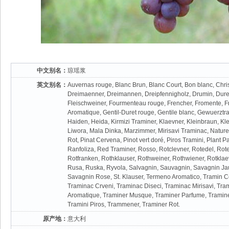
中文别名：
琼瑶浆
英文别名：
Auvernas rouge, Blanc Brun, Blanc Court, Bon blanc, Chri
Dreimaenner, Dreimannen, Dreipfennigholz, Drumin, Duret
Fleischweiner, Fourmenteau rouge, Frencher, Fromente, F
Aromatique, Gentil-Duret rouge, Gentile blanc, Gewuerztra
Haiden, Heida, Kirmizi Traminer, Klaevner, Kleinbraun, Kl
Liwora, Mala Dinka, Marzimmer, Mirisavi Traminac, Natur
Rot, Pinat Cervena, Pinot vert doré, Piros Tramini, Plant P
Ranfoliza, Red Traminer, Rosso, Rotclevner, Rotedel, Rot
Rotfranken, Rothklauser, Rothweiner, Rothwiener, Rotklaev
Rusa, Ruska, Ryvola, Salvagnin, Sauvagnin, Savagnin J
Savagnin Rose, St. Klauser, Termeno Aromatico, Tramin C
Traminac Crveni, Traminac Diseci, Traminac Mirisavi, Tra
Aromatique, Traminer Musque, Traminer Parfume, Tramine
Tramini Piros, Trammener, Traminer Rot.
原产地：
意大利