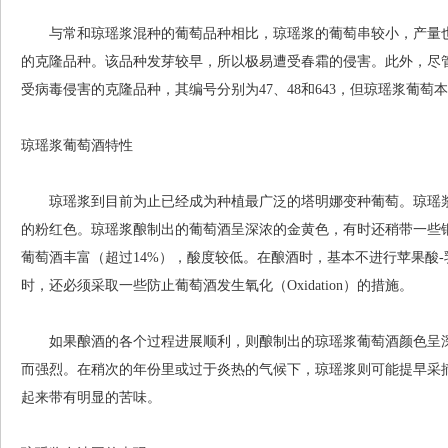
与常和琼瑶浆混种的葡萄品种相比，琼瑶浆的葡萄串较小，产量也
的克隆品种。该品种发芽较早，所以极易遭受春霜的侵害。此外，尽管科
受病毒侵害的克隆品种，其编号分别为47、48和643，但琼瑶浆葡
琼瑶浆葡萄酒特性
琼瑶浆到目前为止已经成为种植最广泛的塔明娜变种葡萄。琼瑶浆
的粉红色。琼瑶浆酿制出的葡萄酒呈深浓的金黄色，有时还稍带一些
葡萄酒丰富（超过14%），酸度较低。在酿酒时，基本不进行苹果酸-乳酸发酵（Ma
时，还必须采取一些防止葡萄酒发生氧化（Oxidation）的措施。
如果酿酒的各个过程进展顺利，则酿制出的琼瑶浆葡萄酒颜色呈深
而强烈。在稍次的年份里或过于炎热的气候下，琼瑶浆则可能提早采
起来带有明显的苦味。