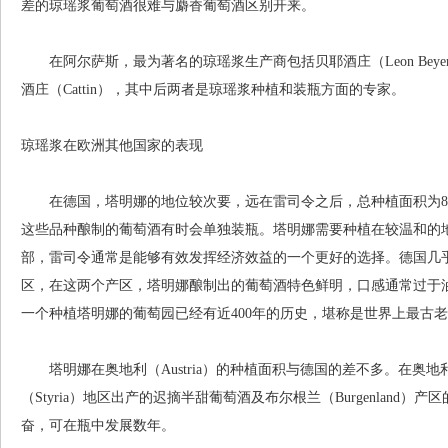
差的琼瑶浆葡萄酒很难与麝香葡萄酒区别开来。
在阿尔萨斯，最为著名的琼瑶浆生产商包括贝耶酒庄（Leon Beyer）、
酒庄（Cattin），其中后两者是琼瑶浆种植和装瓶方面的专家。
琼瑶浆在欧洲其他国家的表现
在德国，塔明娜的地位较次要，远在雷司令之后，总种植面积为80
这些品种酿制的葡萄酒有时会单独装瓶。塔明娜需要种植在较温和的
部，雷司令通常是能够有效发挥经济效益的一个更好的选择。德国几乎2/
区，在这两个产区，塔明娜酿制出的葡萄酒特色鲜明，口感通常过于油腻
一个种植塔明娜的葡萄园已经有近400年的历史，堪称是世界上最古
塔明娜在奥地利（Austria）的种植面积与德国的差不多。在奥
（Styria）地区出产的迟摘半甜葡萄酒及布尔根兰（Burgenlan
奋，可在瓶中发展数年。