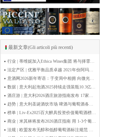
最新文章(Gli articoli più recenti)
行业 | 蒂维妮加入Ethica Wines集团 将与择霏罗共拓中国市场
法定产区 | 优雅平衡品质卓越 2021年份阿玛罗尼Amarone全球预品会落幕
意酒网2026新年寄语：于变局中相拥 向微光而前行
数据 | 意大利起泡酒2025持续走强装瓶10.3亿瓶 普罗塞克风靡全球
酒庄游 | 意大利2026酒庄旅游指南发布 17家葡萄酒博物馆别错过
趋势 | 意大利圣诞酒饮市场 啤酒与葡萄酒各自精彩
榜单 | Liv-Ex2025百大醉具投资价值葡萄酒榜单发布 20款意酒入选
商业 | 米其林将发布2026酒庄指南 用 1-3个葡萄串为部分酒庄评级
法规 | 欧盟发布无醇和低醇葡萄酒标注规范 无醇酒可以被种出来吗