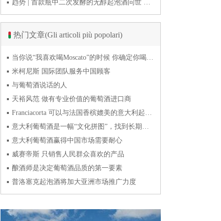
趋势 | 首款瓶中二次发酵的无醇起泡酒问世 意大利酿酒师用特种酵母开创历史
热门文章(Gli articoli più popolari)
当你说“我喜欢喝Moscato”的时候 你确定你喝的到底是什么吗？
米柯尼斯 国际团队服务中国顾客
与葡萄酒说话的人
天裕风范 做有专业价值的葡萄酒进口商
Franciacorta 可以与法国香槟媲美的意大利起泡酒
意大利葡萄酒是一幅“文化拼图”，找到长期合作伙伴最具挑战
意大利葡萄酒赢得中国市场需要耐心
威赛帝斯 只销售人民群众喜欢的产品
酿酒师是决定葡萄酒品质的第一要素
普洛塞克起泡酒将加大亚洲市场推广力度