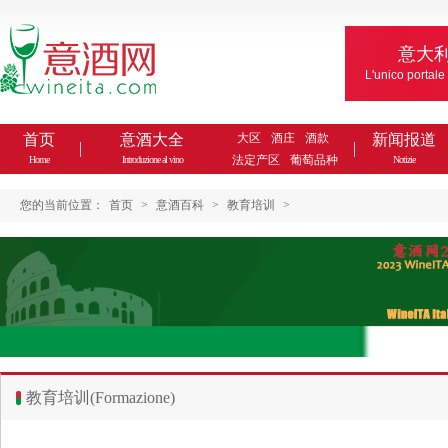
意大
L'unico portale
首页
意酒大全
大区
酒庄
酒款
新闻报道
法定产区
葡萄品种
Home
Introduzione al vino
Notizie
您的当前位置：
首页
>
意酒百科
>
教育培训
>
教育培训(Formazione)