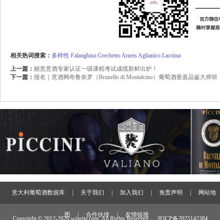
相关热词搜索：
多样性
Falanghina
Grechetto
Arneis
Aglianico
Lacrima
上一篇：
丽意意酒专家认证一级课程考试成绩新鲜出炉！
下一篇：
报名｜意酒网布鲁奈罗（Brunello di Montalcino）葡萄酒垂直品鉴大师班
意大利葡萄酒数据库
|
关于我们
|
加入我们
|
免责声明
|
网站地
图
|
合作伙伴
|
友情链接
Copyright © 2012-
2026 wineita.com, All Rights Reserved.
京ICP备2025142384