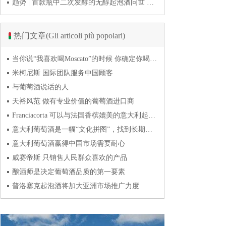
趋势 | 首款瓶中二次发酵的无醇起泡酒问世 意大利酿酒师用特种酵母开创历史
热门文章(Gli articoli più popolari)
当你说“我喜欢喝Moscato”的时候 你确定你喝的到底是什么吗？
米柯尼斯 国际团队服务中国顾客
与葡萄酒说话的人
天裕风范 做有专业价值的葡萄酒进口商
Franciacorta 可以与法国香槟媲美的意大利起泡酒
意大利葡萄酒是一幅“文化拼图”，找到长期合作伙伴最具挑战
意大利葡萄酒赢得中国市场需要耐心
威赛帝斯 只销售人民群众喜欢的产品
酿酒师是决定葡萄酒品质的第一要素
普洛塞克起泡酒将加大亚洲市场推广力度