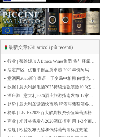
最新文章(Gli articoli più recenti)
行业 | 蒂维妮加入Ethica Wines集团 将与择霏罗共拓中国市场
法定产区 | 优雅平衡品质卓越 2021年份阿玛罗尼Amarone全球预品会落幕
意酒网2026新年寄语：于变局中相拥 向微光而前行
数据 | 意大利起泡酒2025持续走强装瓶10.3亿瓶 普罗塞克风靡全球
酒庄游 | 意大利2026酒庄旅游指南发布 17家葡萄酒博物馆别错过
趋势 | 意大利圣诞酒饮市场 啤酒与葡萄酒各自精彩
榜单 | Liv-Ex2025百大醉具投资价值葡萄酒榜单发布 20款意酒入选
商业 | 米其林将发布2026酒庄指南 用 1-3个葡萄串为部分酒庄评级
法规 | 欧盟发布无醇和低醇葡萄酒标注规范 无醇酒可以被种出来吗