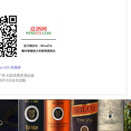
no
AIS
侍酒师
广州 42款经典意酒品鉴
程8月31日在京启航