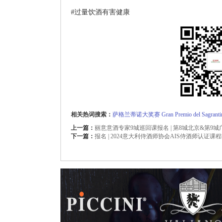
#过量饮酒有害健康
相关热词搜索：
萨格兰蒂诺大奖赛
Gran
Premio
del
Sagranti
上一篇：
丽意意酒专家9城巡回课报名 | 第8城北京&第9城
下一篇：
报名 | 2024意大利侍酒师协会AIS侍酒师认证课