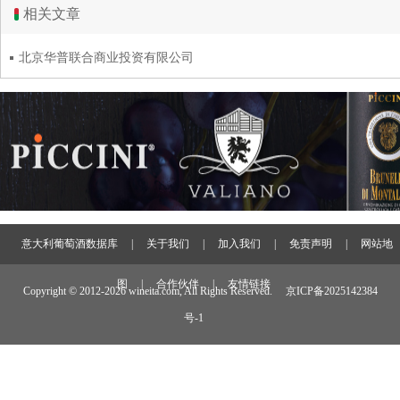
相关文章
北京华普联合商业投资有限公司
意大利葡萄酒数据库
|
关于我们
|
加入我们
|
免责声明
|
网站地
图
|
合作伙伴
|
友情链接
Copyright © 2012-
2026 wineita.com, All Rights Reserved.
京ICP备2025142384
号-1