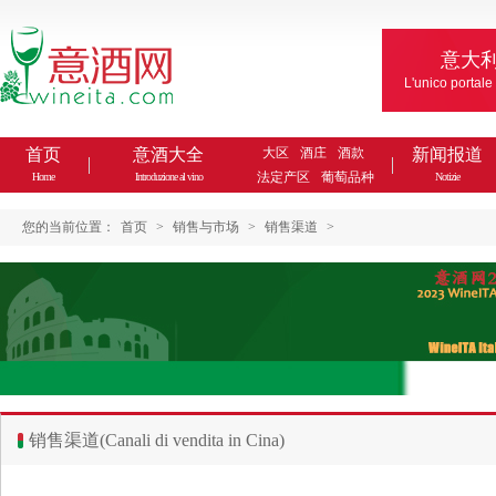
意大
L'unico portale
首页
意酒大全
大区
酒庄
酒款
新闻报道
法定产区
葡萄品种
Home
Introduzione al vino
Notizie
您的当前位置：
首页
>
销售与市场
>
销售渠道
>
销售渠道(Canali di vendita in Cina)