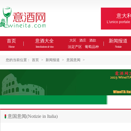
意大
L'unico portale
首页
意酒大全
大区
酒庄
酒款
新闻报道
法定产区
葡萄品种
Home
Introduzione al vino
Notizie
您的当前位置：
首页
>
新闻报道
>
意国意闻
>
意国意闻(Notizie in Italia)