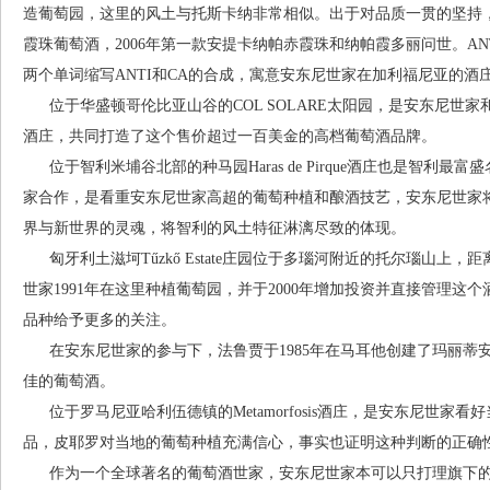
造葡萄园，这里的风土与托斯卡纳非常相似。出于对品质一贯的坚持，
霞珠葡萄酒，2006年第一款安提卡纳帕赤霞珠和纳帕霞多丽问世。ANTICA
两个单词缩写ANTI和CA的合成，寓意安东尼世家在加利福尼亚的酒
位于华盛顿哥伦比亚山谷的COL SOLARE太阳园，是安东尼世家和美国圣密夕
酒庄，共同打造了这个售价超过一百美金的高档葡萄酒品牌。
位于智利米埔谷北部的种马园Haras de Pirque酒庄也是智利
家合作，是看重安东尼世家高超的葡萄种植和酿酒技艺，安东尼世家
界与新世界的灵魂，将智利的风土特征淋漓尽致的体现。
匈牙利土滋坷Tűzkő Estate庄园位于多瑙河附近的托尔瑙山上，距
世家1991年在这里种植葡萄园，并于2000年增加投资并直接管理
品种给予更多的关注。
在安东尼世家的参与下，法鲁贾于1985年在马耳他创建了玛丽蒂安娜M
佳的葡萄酒。
位于罗马尼亚哈利伍德镇的Metamorfosis酒庄，是安东尼世家
品，皮耶罗对当地的葡萄种植充满信心，事实也证明这种判断的正确
作为一个全球著名的葡萄酒世家，安东尼世家本可以只打理旗下的