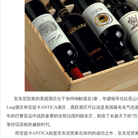
安东尼世家的美国酒庄位于加州纳帕溪谷2家，华盛顿哥伦比亚山谷1家
Leap酒庄和安提卡ANTICA酒庄，鹿跃酒庄可以说是美国最有名气也
年的巴黎盲品中战胜参赛的全部法国列级名庄，制造了名扬天下的“巴
掌控话语权的威权时代。
而安提卡ANTICA则是安东尼世家在加州的成功之作，安东尼世家