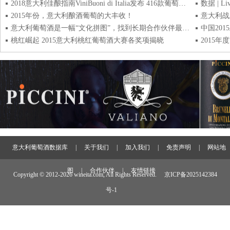
2018意大利佳酿指南ViniBuoni di Italia发布 416款葡萄酒入选
2015年份，意大利酿酒葡萄的大丰收！
意大利战
意大利葡萄酒是一幅“文化拼图”，找到长期合作伙伴最具挑战
中国20
桃红崛起 2015意大利桃红葡萄酒大赛各奖项揭晓
2015
意大利葡萄酒数据库
|
关于我们
|
加入我们
|
免责声明
|
网站地
图
|
合作伙伴
|
友情链接
Copyright © 2012-
2026 wineita.com, All Rights Reserved.
京ICP备2025142384
号-1