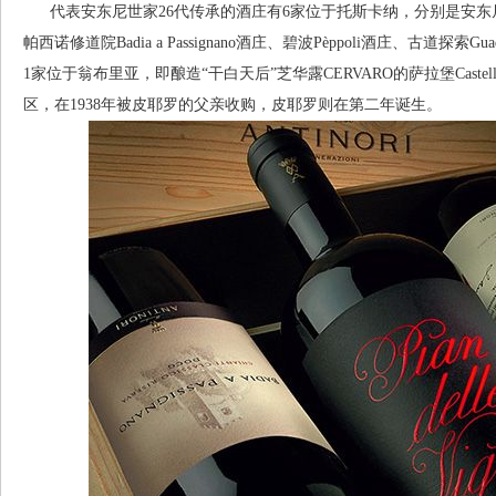
代表安东尼世家26代传承的酒庄有6家位于托斯卡纳，分别是安东尼世家
帕西诺修道院Badia a Passignano酒庄、碧波Pèppoli酒庄、古道探索Guado
1家位于翁布里亚，即酿造“干白天后”芝华露CERVARO的萨拉堡Castell
区，在1938年被皮耶罗的父亲收购，皮耶罗则在第二年诞生。