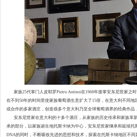
家族25代掌门人皮耶罗Pietro Antinoi在1968年接掌安东尼
在不到50年的时间里使家族葡萄酒生意扩大了15倍，在意大利不同
或合作的多家酒庄，创造很多个意大利乃至全球葡萄酒界的经典作品
安东尼世家在意大利的十多个酒庄，从家族的历史传承和家族革新的
承的部分，以家族诞生地托斯卡纳为中心，安东尼世家继承和延续托
DNA的同时，不断吸收先进的思想和技术，探索在托斯卡纳地区不同