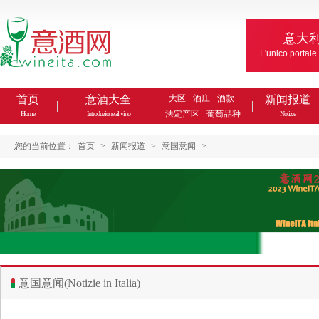
意大
L'unico portale
首页
意酒大全
大区
酒庄
酒款
新闻报道
法定产区
葡萄品种
Home
Introduzione al vino
Notizie
您的当前位置：
首页
>
新闻报道
>
意国意闻
>
意国意闻(Notizie in Italia)