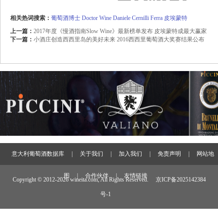
相关热词搜索：
葡萄酒博士
Doctor Wine
Daniele Cernilli
Ferra
皮埃蒙特
上一篇：
2017年度《慢酒指南Slow Wine》最新榜单发布 皮埃蒙特成最大赢家
下一篇：
小酒庄创造西西里岛的美好未来 2016西西里葡萄酒大奖赛结果公布
意大利葡萄酒数据库
|
关于我们
|
加入我们
|
免责声明
|
网站地
图
|
合作伙伴
|
友情链接
Copyright © 2012-
2026 wineita.com, All Rights Reserved.
京ICP备2025142384
号-1