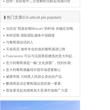
趋势 | 首款瓶中二次发酵的无醇起泡酒问世 意大利酿酒师用特种酵母开创历史
热门文章(Gli articoli più popolari)
当你说“我喜欢喝Moscato”的时候 你确定你喝的到底是什么吗？
米柯尼斯 国际团队服务中国顾客
与葡萄酒说话的人
天裕风范 做有专业价值的葡萄酒进口商
Franciacorta 可以与法国香槟媲美的意大利起泡酒
意大利葡萄酒是一幅“文化拼图”，找到长期合作伙伴最具挑战
意大利葡萄酒赢得中国市场需要耐心
威赛帝斯 只销售人民群众喜欢的产品
酿酒师是决定葡萄酒品质的第一要素
普洛塞克起泡酒将加大亚洲市场推广力度