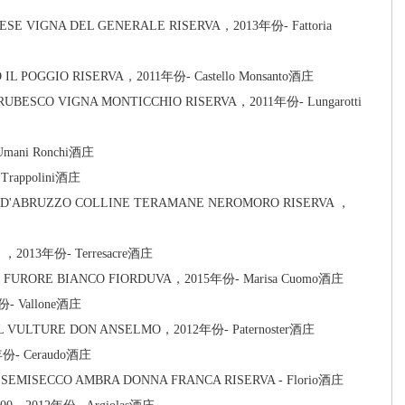
 VIGNA DEL GENERALE RISERVA，2013年份- Fattoria
L POGGIO RISERVA，2011年份- Castello Monsanto酒庄
ESCO VIGNA MONTICCHIO RISERVA，2011年份- Lungarotti
ani Ronchi酒庄
rappolini酒庄
'ABRUZZO COLLINE TERAMANE NEROMORO RISERVA ，
，2013年份- Terresacre酒庄
FURORE BIANCO FIORDUVA，2015年份- Marisa Cuomo酒庄
- Vallone酒庄
 VULTURE DON ANSELMO，2012年份- Paternoster酒庄
份- Ceraudo酒庄
SEMISECCO AMBRA DONNA FRANCA RISERVA - Florio酒庄