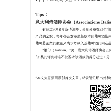
● 萨丁（Sardegna）大区: ANTONIO ARGIOLAS 1
Tips：
意大利侍酒师协会（Associazione Itali
有超过900名专业侍酒师，分别分布在22个地
产品的全貌，每年都会发布最新版本的葡萄酒指南（AI
葡萄藤图案的数量来表示每款入选葡萄酒的内在品质，最高
“银勺（Tastevin）”奖：意大利侍酒师协
勺”奖的评判标准不仅要求该酒款的得分超过90分
*本文为
意酒网
原创首发文章，转发请注明出处和