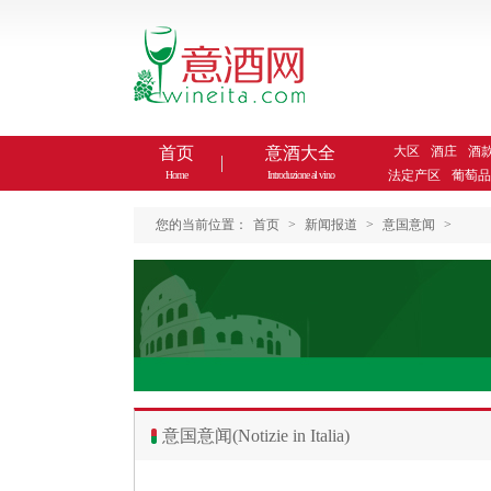
首页
意酒大全
大区
酒庄
酒
法定产区
葡萄品
Home
Introduzione al vino
您的当前位置：
首页
>
新闻报道
>
意国意闻
>
意国意闻(Notizie in Italia)