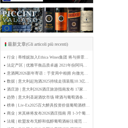
最新文章(Gli articoli più recenti)
行业 | 蒂维妮加入Ethica Wines集团 将与择霏罗共拓中国市场
法定产区 | 优雅平衡品质卓越 2021年份阿玛罗尼Amarone全球预品会落幕
意酒网2026新年寄语：于变局中相拥 向微光而前行
数据 | 意大利起泡酒2025持续走强装瓶10.3亿瓶 普罗塞克风靡全球
酒庄游 | 意大利2026酒庄旅游指南发布 17家葡萄酒博物馆别错过
趋势 | 意大利圣诞酒饮市场 啤酒与葡萄酒各自精彩
榜单 | Liv-Ex2025百大醉具投资价值葡萄酒榜单发布 20款意酒入选
商业 | 米其林将发布2026酒庄指南 用 1-3个葡萄串为部分酒庄评级
法规 | 欧盟发布无醇和低醇葡萄酒标注规范 无醇酒可以被种出来吗