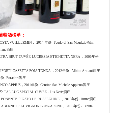
大利葡萄酒榜单：
TA VUILLERMIN， 2014 年份- Feudo di San Maurizio酒庄
Piane酒庄
TRA BRUT CUVÉE LUCREZIA ETICHETTA NERA ，2006年份-
ORTI CASETTA FOJA TONDA ，2012年份- Albino Armani酒庄
- Foradori酒庄
O APPIUS，2011年份- Cantina San Michele Appiano酒庄
TAL LÙC SPECIAL CUVÉE - Lis Neris酒庄
 PONENTE PIGATO LE RUSSEGHINE ，2015年份- Bruna酒庄
ABERNET SAUVIGNON BONZARONE， 2013年份- Tenuta