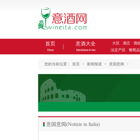
首页
意酒大全
大区
酒庄
酒
法定产区
葡萄品
Home
Introduzione al vino
您的当前位置：
首页
>
新闻报道
>
意国意闻
>
意国意闻(Notizie in Italia)