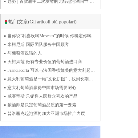
趋势 | 首款瓶中二次发酵的无醇起泡酒问世 意大利酿酒师用特种酵母开创历史
热门文章(Gli articoli più popolari)
当你说“我喜欢喝Moscato”的时候 你确定你喝的到底是什么吗？
米柯尼斯 国际团队服务中国顾客
与葡萄酒说话的人
天裕风范 做有专业价值的葡萄酒进口商
Franciacorta 可以与法国香槟媲美的意大利起泡酒
意大利葡萄酒是一幅“文化拼图”，找到长期合作伙伴最具挑战
意大利葡萄酒赢得中国市场需要耐心
威赛帝斯 只销售人民群众喜欢的产品
酿酒师是决定葡萄酒品质的第一要素
普洛塞克起泡酒将加大亚洲市场推广力度