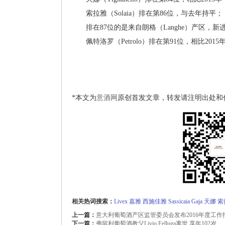
索拉雅（Solaia）排在第86位，与去年持平；
排在87位的是来自朗格（Langhe）产区，新进榜的巴
佩特洛罗（Petrolo）排在第91位，相比2015
*本文为
意酒网
原创首发文章，转发请注明出处和
相关热词搜索：
Livex
嘉雅
西施佳雅
Sassicaia
Gaja
天娜
索
上一篇：
意大利葡萄酒产区监管委员会发布2016年度工作
下一篇：
弗留利葡萄酒教父Livio Felluga离世 享年102岁