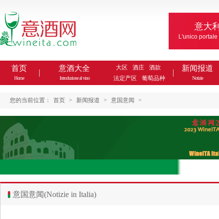
意大
L'unico portale
首页
意酒大全
大区
酒庄
酒款
新闻报道
法定产区
葡萄品种
Home
Introduzione al vino
Notizie
您的当前位置：
首页
>
新闻报道
>
意国意闻
>
意国意闻(Notizie in Italia)