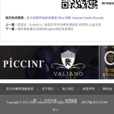
相关热词搜索：
意大利莱昂纳多质量奖
Masi
玛茜
Amarone
Sandro Boscaini
上一篇：
苏富比（Sotheby's）拍卖行开年珍稀名酒拍卖 碧安帝.山迪大卖
下一篇：
俄罗斯富豪在宝格利Bolgheri地区投资酒庄
意大利葡萄酒数据库
|
关于我们
|
加入我们
|
免责声明
|
网站地
图
|
合作伙伴
|
友情链接
Copyright © 2012-
2026 wineita.com, All Rights Reserved.
京ICP备2025142384
号-1