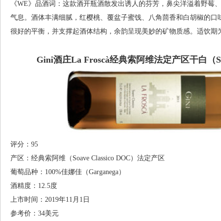
《WE》品酒词：这款酒开瓶酒散发出诱人的芬芳，鼻尖洋溢着野莓
气息。酒体丰满细腻，红樱桃、覆盆子蜜饯、八角茴香和白胡椒的口
很好的平衡，并支撑起酒体结构，余韵呈现美妙的矿物质感。适饮期为202
Gini酒庄La Froscà经典索阿维法定产区干白（Soav
评分：95
产区：经典索阿维（Soave Classico DOC）法定产区
葡萄品种：100%佳娜佳（Garganega）
酒精度：12.5度
上市时间：2019年11月1日
参考价：34美元