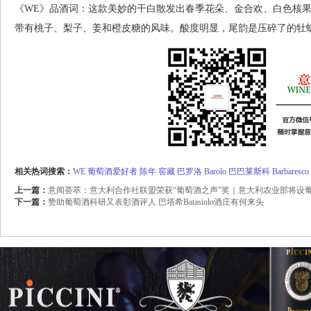
《WE》品酒词：这款美妙的干白散发出春季花朵、金合欢、白色核
带有桃子、梨子、姜和橙皮糖的风味。酸度明显，尾韵是压碎了的牡蛎
相关热词搜索：
WE
葡萄酒爱好者
陈年
窖藏
巴罗洛
Barolo
巴巴莱斯科
Barbaresco
上一篇：
意闻荟萃：意大利合作社联盟荣获“葡萄酒之声”奖｜意大利农业部将设
下一篇：
赞助葡萄酒科研又表彰酒评人 巴塔希Batasiolo酒庄有何来头