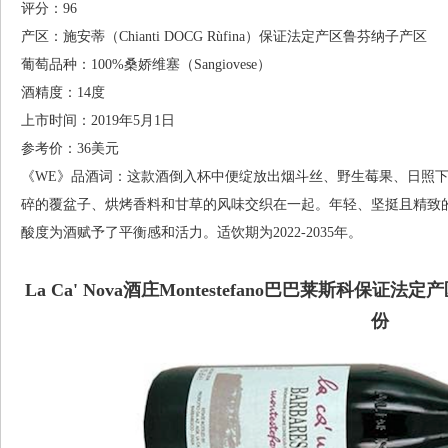
评分：96
产区：施安蒂（Chianti DOCG Rùfina）保证法定产区鲁芬纳子产区
葡萄品种：100%桑娇维塞（Sangiovese）
酒精度：14度
上市时间：2019年5月1日
参考价：36美元
《WE》品酒词：这款酒倒入杯中便绽放出烟斗丝、野生莓果、日照
碎的覆盆子、烘烤香料和甘草的风味交织在一起。年轻、坚挺且精致
酸度为酒赋予了平衡感和活力。适饮期为2022-2035年。
La Ca' Nova酒庄Montestefano巴巴莱斯科保证法定产
份