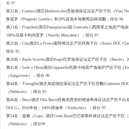
分 97
第22名：Contucci酒庄Mulinvecchio贵族酒保证法定产区干红（Vino Nobil
鲁诺罗（Prugnolo Gentile）和20%其他本地葡萄品种混酿；得分 96
第23名：Franchetti酒庄Passopisciaro园 Contrada G西西里之地原产地保护
100%马斯卡利内雷罗（Nerello Mascalese）；得分 97
第25名：Gini酒庄La Froscà索阿维法定产区经典干白（Soave DOC Clas
得分 95
第28名：Paolo Scavino酒庄Prapò巴罗洛保证法定产区干红（Barolo）
第41名：Isole e Olena酒庄Cepparello托斯卡纳原产地保护产区干红 (To
（Sangiovese）；得分 96
第44名：Travaglini酒庄加提纳拉保证法定产区干红存酿(Gattinara DOCG
（Nebbiolo）；得分 95
第46名：Bucci酒庄Villa Bucci经典杰西堡的维迪奇保证法定产区干白存酿 (Verdicchio
DOCG）2016年份；100%维迪奇（Verdicchio）；得分 95
第54名：嘉雅（Gaja）酒庄Costa Russi巴巴莱斯科保证法定产区干红（Bar
（Nebbiolo）；得分99