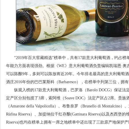
“2019年百大窖藏精选”榜单中，共有17款意大利葡萄酒，约占
年能力方面表现强劲。根据《WE》意大利葡萄酒负责编辑凯瑞恩·奥吉夫（K
可以陈酿9年，多则可以陈放将近20年。今年排名最高的意大利葡萄酒，是皮埃蒙特（
酒庄2016年份的巴巴莱斯科（Barbaresco），在榜单中列第三位，
纵观入榜的17款意大利葡萄酒，巴罗洛（Barolo DOCG）保证法定产区
定产区分别包揽了3席，索阿维（Soave DOC）法定产区占2席。贵族酒（Vino N
（Amarone della Valpolicella）、布鲁奈罗（Brunello di Montal
Rùfina Riserva）、加提纳拉干红存酿(Gattinara Riserva)以及杰西堡的维迪奇干白存
Riserva)也均在榜单上拥有一席之地榜单中还出现了三款原产地保护