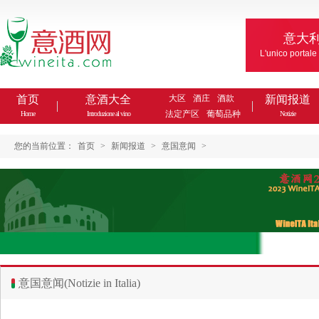
意大
L'unico portale
首页
意酒大全
大区
酒庄
酒款
新闻报道
法定产区
葡萄品种
Home
Introduzione al vino
Notizie
您的当前位置：
首页
>
新闻报道
>
意国意闻
>
意国意闻(Notizie in Italia)