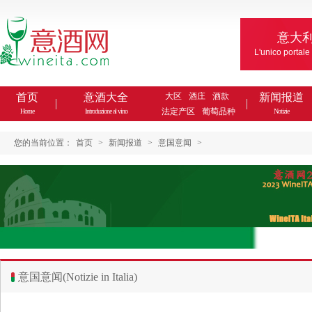
意大
L'unico portale
首页
意酒大全
大区
酒庄
酒款
新闻报道
法定产区
葡萄品种
Home
Introduzione al vino
Notizie
您的当前位置：
首页
>
新闻报道
>
意国意闻
>
意国意闻(Notizie in Italia)