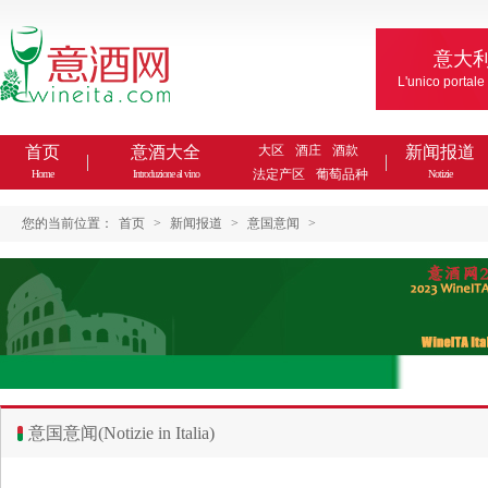
意大
L'unico portale
首页
意酒大全
大区
酒庄
酒款
新闻报道
法定产区
葡萄品种
Home
Introduzione al vino
Notizie
您的当前位置：
首页
>
新闻报道
>
意国意闻
>
意国意闻(Notizie in Italia)