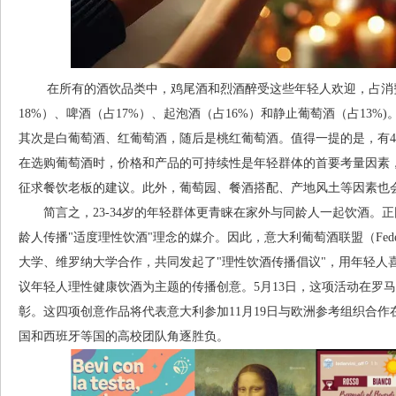
在所有的酒饮品类中，鸡尾酒和烈酒醉受这些年轻人欢迎，占消费
18%）、啤酒（占17%）、起泡酒（占16%）和静止葡萄酒（占13
其次是白葡萄酒、红葡萄酒，随后是桃红葡萄酒。值得一提的是，有4
在选购葡萄酒时，价格和产品的可持续性是年轻群体的首要考量因素，
征求餐饮老板的建议。此外，葡萄园、餐酒搭配、产地风土等因素也
简言之，23-34岁的年轻群体更青睐在家外与同龄人一起饮酒。正因
龄人传播"适度理性饮酒"理念的媒介。因此，意大利葡萄酒联盟（Fede
大学、维罗纳大学合作，共同发起了"理性饮酒传播倡议"，用年轻人
议年轻人理性健康饮酒为主题的传播创意。5月13日，这项活动在罗
彰。这四项创意作品将代表意大利参加11月19日与欧洲参考组织合
国和西班牙等国的高校团队角逐胜负。