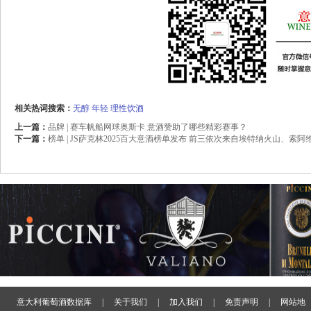
相关热词搜索：
无醇
年轻
理性饮酒
上一篇：
品牌 | 赛车帆船网球奥斯卡 意酒赞助了哪些精彩赛事？
下一篇：
榜单 | JS萨克林2025百大意酒榜单发布 前三依次来自埃特纳火山、索阿
意大利葡萄酒数据库
|
关于我们
|
加入我们
|
免责声明
|
网站地