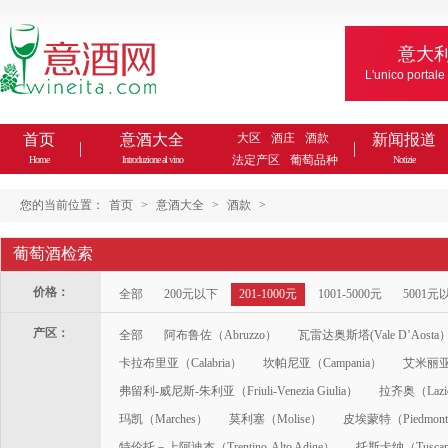
意大
L'unico portale
首页
意酒大全
大区
酒庄
酒款
新闻报道
法定产区
葡萄品种
Home
Introduzione al vino
Notizie
您的当前位置：
首页
>
意酒大全
>
酒款
>
葡萄酒检索
价格：
全部
200元以下
201-1000元
1001-5000元
5001元
产区：
全部
阿布鲁佐（Abruzzo）
瓦雷达奥斯塔(Vale D’Aosta
卡拉布里亚（Calabria）
坎帕尼亚（Campania）
艾米丽亚-
弗留利-威尼斯-朱利亚（Friuli-Venezia Giulia）
拉齐奥（Lazi
玛凯（Marches）
莫利塞（Molise）
皮埃蒙特（Piedmon
特伦托－上阿迪杰（Trentino-Alto Adige）
托斯卡纳（Tusca